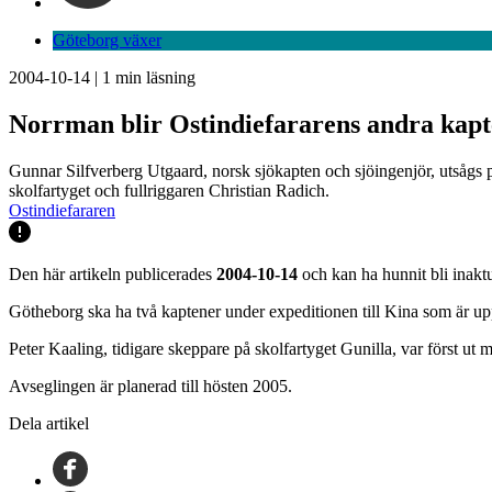
Göteborg växer
2004-10-14
|
1
min läsning
Norrman blir Ostindiefararens andra kap
Gunnar Silfverberg Utgaard, norsk sjökapten och sjöingenjör, utsågs p
skolfartyget och fullriggaren Christian Radich.
Ostindiefararen
Den här artikeln publicerades
2004-10-14
och kan ha hunnit bli inaktu
Götheborg ska ha två kaptener under expeditionen till Kina som är upp
Peter Kaaling, tidigare skeppare på skolfartyget Gunilla, var först ut 
Avseglingen är planerad till hösten 2005.
Dela artikel