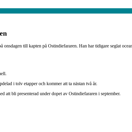
ten
å onsdagen till kapten på Ostindiefararen. Han har tidigare seglat oce
ell.
delad i tolv etapper och kommer att ta nästan två år.
med att bli presenterad under dopet av Ostindiefararen i september.