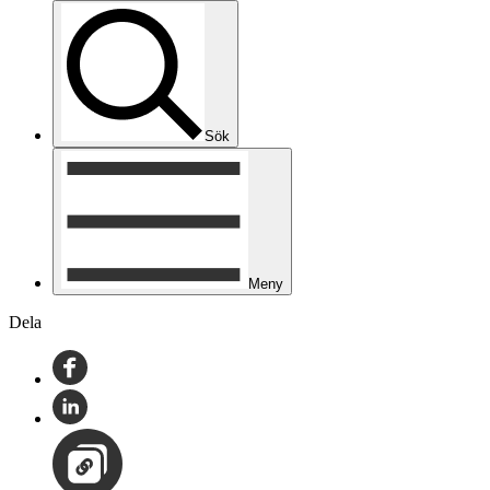
Sök
Meny
Dela