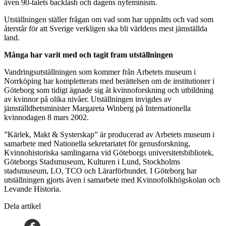
även 90-talets backlash och dagens nyfeminism.
Utställningen ställer frågan om vad som har uppnåtts och vad som
återstår för att Sverige verkligen ska bli världens mest jämställda
land.
Många har varit med och tagit fram utställningen
Vandringsutställningen som kommer från Arbetets museum i
Norrköping har kompletterats med berättelsen om de institutioner i
Göteborg som tidigt ägnade sig åt kvinnoforskning och utbildning
av kvinnor på olika nivåer. Utställningen invigdes av
jämställdhetsminister Margareta Winberg på Internationella
kvinnodagen 8 mars 2002.
”Kärlek, Makt & Systerskap” är producerad av Arbetets museum i
samarbete med Nationella sekretariatet för genusforskning,
Kvinnohistoriska samlingarna vid Göteborgs universitetsbibliotek,
Göteborgs Stadsmuseum, Kulturen i Lund, Stockholms
stadsmuseum, LO, TCO och Lärarförbundet. I Göteborg har
utställningen gjorts även i samarbete med Kvinnofolkhögskolan och
Levande Historia.
Dela artikel