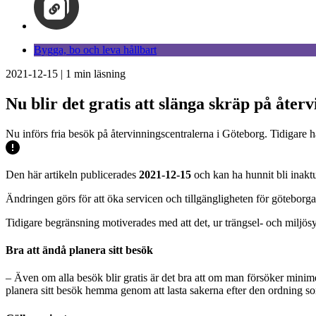
Bygga, bo och leva hållbart
2021-12-15
|
1
min läsning
Nu blir det gratis att slänga skräp på åter
Nu införs fria besök på återvinningscentralerna i Göteborg. Tidigare har
Den här artikeln publicerades
2021-12-15
och kan ha hunnit bli inaktu
Ändringen görs för att öka servicen och tillgängligheten för göteborga
Tidigare begränsning motiverades med att det, ur trängsel- och miljösy
Bra att ändå planera sitt besök
– Även om alla besök blir gratis är det bra att om man försöker mini
planera sitt besök hemma genom att lasta sakerna efter den ordning so