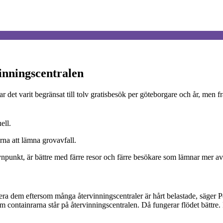
vinningscentralen
 det varit begränsat till tolv gratisbesök per göteborgare och år, men frå
ell.
rna att lämna grovavfall.
npunkt, är bättre med färre resor och färre besökare som lämnar mer avfa
mera dem eftersom många återvinningscentraler är hårt belastade, säge
m containrarna står på återvinningscentralen. Då fungerar flödet bättre