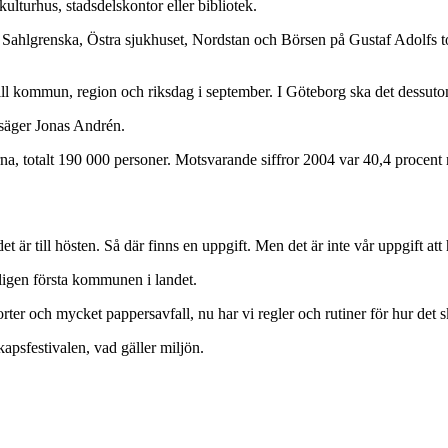
lturhus, stadsdelskontor eller bibliotek.
om Sahlgrenska, Östra sjukhuset, Nordstan och Börsen på Gustaf Adolfs 
ill kommun, region och riksdag i september. I Göteborg ska det dessuto
 säger Jonas Andrén.
na, totalt 190 000 personer. Motsvarande siffror 2004 var 40,4 procent
det är till hösten. Så där finns en uppgift. Men det är inte vår uppgift a
ligen första kommunen i landet.
rter och mycket pappersavfall, nu har vi regler och rutiner för hur det 
psfestivalen, vad gäller miljön.