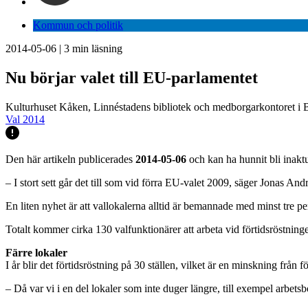
Kommun och politik
2014-05-06
|
3
min läsning
Nu börjar valet till EU-parlamentet
Kulturhuset Kåken, Linnéstadens bibliotek och medborgarkontoret i Be
Val 2014
Den här artikeln publicerades
2014-05-06
och kan ha hunnit bli inaktu
– I stort sett går det till som vid förra EU-valet 2009, säger Jonas An
En liten nyhet är att vallokalerna alltid är bemannade med minst tre per
Totalt kommer cirka 130 valfunktionärer att arbeta vid förtidsröstningen
Färre lokaler
I år blir det förtidsröstning på 30 ställen, vilket är en minskning från f
– Då var vi i en del lokaler som inte duger längre, till exempel arbetsb