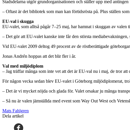
Stadsdelarna utgör grundorganisationen och ställer upp med antingen ku
– Oftast är det bibliotek som man kan förtidsrösta på. Plus ställen s
EU-val i skugga
EU-valet, som alltså pågår 7–25 maj, har hamnat i skuggan av valen t
– Det gör att EU-valet kanske inte får den största mediabevakningen,
Vid EU-valet 2009 deltog 49 procent av de röstberättigade göteborgar
Jonas Andrén hoppas att det blir fler i år.
Val med miljödiplom
– Jag träffar många som inte vet att det är EU-val nu i maj, de tror att 
För någon vecka sedan blev EU-valet i Göteborg miljödiplomerat, tro
– Det är vi mycket nöjda och glada för. Valet orsakar ju många transpo
– Så nu är valen jämställda med event som Way Out West och Vetenska
Mats Fahlgren
Dela artikel