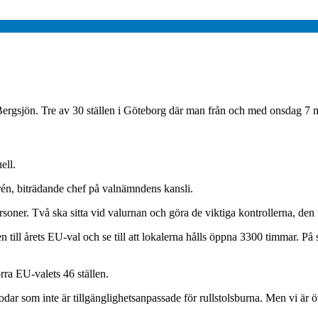
rgsjön. Tre av 30 ställen i Göteborg där man från och med onsdag 7 maj
ell.
drén, biträdande chef på valnämndens kansli.
soner. Två ska sitta vid valurnan och göra de viktiga kontrollerna, den t
 till årets EU-val och se till att lokalerna hålls öppna 3300 timmar. På 
örra EU-valets 46 ställen.
odar som inte är tillgänglighetsanpassade för rullstolsburna. Men vi är ö