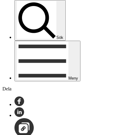
Sök
Meny
Dela