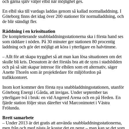
och gärna själv väljer elbil när möjlighet ges.
En elbil ska till vardags laddas genom så kallad normalladdning. I
Göteborg finns det idag över 200 stationer för normalladdning, och
de blir ständigt fler.
Räddning i en krissituation
De kompletterande snabbladdningsstationerna ska i första hand ses
som räddare i nöden. På 30 minuter ger stationen 80 procentig
laddning och gör det möjligt att köra i ytterligare en halvtimme.
– Allt för att skapa trygghet så att man kan lösa situationen om det
skulle bli kris. Dessutom är det förstås bra att de syns i stadsbilden
och på så sätt skapar intresse för elbilen som ett alternativ, säger
Anette Thorén som är projektledare för miljöfordon på
trafikkontoret.
Inom kort kommer den första nya snabbladdningsstationen, utanför
Göteborg Energi i Gårda, att invigas. Under september tas
ytterligare två i bruk: en vid Angered Arena och en på Heden. En
fjärde station följer strax därefter vid Marconimotet i Västra
Frölunda.
Brett samarbete
– Under 2013 är det gratis att använda snabbladdningsstationerna,
men från och med nästa år kostar det en peng – man kan se det som