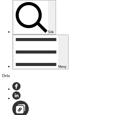
Sök
Meny
Dela