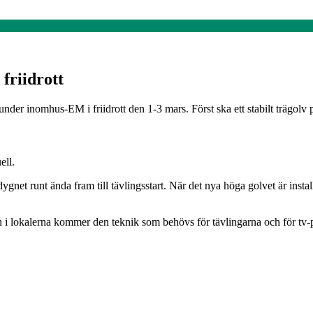
friidrott
nder inomhus-EM i friidrott den 1-3 mars. Först ska ett stabilt trägolv p
ell.
net runt ända fram till tävlingsstart. När det nya höga golvet är insta
in i lokalerna kommer den teknik som behövs för tävlingarna och för t