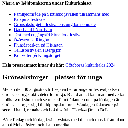
Några av höjdpunkterna under Kulturkalaset
Familjeområde på Slottsskogsvallen tillsammans med
Parapuls-festivalen
Grönsakstorget – festivalens ungdomsområde
Dansband i Nordstan
Test med engångsfri Streetfoodfestival
Ö-festen på Ringön
Flunsåsparken på Hisingen
Tellusfestivalen i Bergsjön
Konserter på Kungstorget
Hela programmet hittar du här:
Göteborgs kulturkalas 2024
Grönsakstorget – platsen för unga
Mellan den 30 augusti och 1 september arrangerar festivalplatsen
Grönsakstorget aktiviteter för unga. Bland annat kan man medverka
i olika workshops och se musikframträdanden och på lördagen är
Grönsakstorget vigd till hiphop-kulturen. Söndagen fokuserar på
second hand, remake och boktips från Tiktok-stjärnan Bella.
Både fredag och lördag kväll avslutas med dj:s och musik från bland
annat Mellanöstern och Latinamerika.