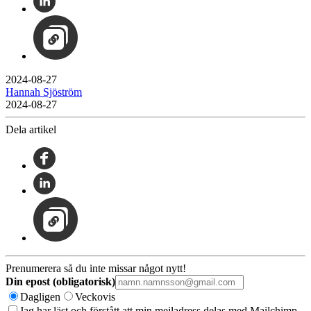
2024-08-27
Hannah Sjöström
2024-08-27
Dela artikel
Prenumerera så du inte missar något nytt!
Din epost (obligatorisk)
Dagligen
Veckovis
Jag har läst och förstått att min mejladress delas med Mailchimp