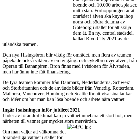
boende och 10.000 arbetsplatser,
mitt i stan. Förhoppningen är att
området i älven ska knyta ihop
norra och södra delarna av
Göteborg i stället för att skilja
dem åt. En ny, central stadsdel,
kallad RiverCity 2021 av de
utländska teamen.
Den nya Hisingsbron blir viktig för området, men flera av teamen
påpekade också vikten av en ny gång- och cykelbro över älven, från
Operan till Bananpiren. Bron finns med i visionen för Älvstaden,
men har ännu inte fått finansiering.
De fyra teamen kommer från Danmark, Nederländerna, Schweiz
och Storbritannien och de använde bilder från Venedig, Rotterdam,
Mallorca, Vancouver, Hamburg och Seattle för att visa sina tankar
och idéer om hur man kan lösa boende och arbete nära vattnet.
Ingår i satsningen inför jubileet 2021
I tider av förändrat klimat kan ju vattnet innebära ett stort hot, men
närheten till vattnet ger mycket stora mervärden.
Om man väljer att välkomna det
föränderliga vattnet i stället för