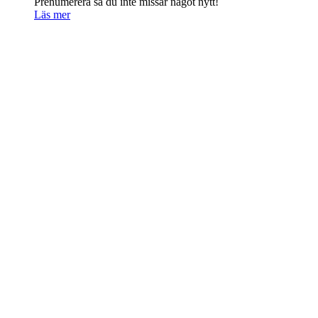
Prenumerera så du inte missar något nytt!
Läs mer