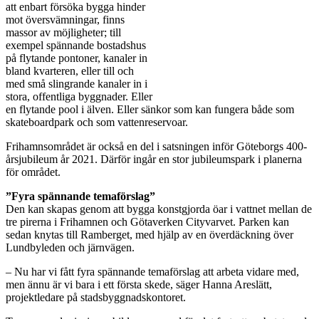
att enbart försöka bygga hinder
mot översvämningar, finns
massor av möjligheter; till
exempel spännande bostadshus
på flytande pontoner, kanaler in
bland kvarteren, eller till och
med små slingrande kanaler in i
stora, offentliga byggnader. Eller
en flytande pool i älven. Eller sänkor som kan fungera både som
skateboardpark och som vattenreservoar.
Frihamnsområdet är också en del i satsningen inför Göteborgs 400-
årsjubileum år 2021. Därför ingår en stor jubileumspark i planerna
för området.
”Fyra spännande temaförslag”
Den kan skapas genom att bygga konstgjorda öar i vattnet mellan de
tre pirerna i Frihamnen och Götaverken Cityvarvet. Parken kan
sedan knytas till Ramberget, med hjälp av en överdäckning över
Lundbyleden och järnvägen.
– Nu har vi fått fyra spännande temaförslag att arbeta vidare med,
men ännu är vi bara i ett första skede, säger Hanna Areslätt,
projektledare på stadsbyggnadskontoret.