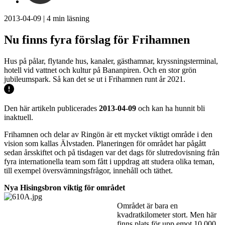
2013-04-09
|
4
min läsning
Nu finns fyra förslag för Frihamnen
Hus på pålar, flytande hus, kanaler, gästhamnar, kryssningsterminal,
hotell vid vattnet och kultur på Bananpiren. Och en stor grön
jubileumspark. Så kan det se ut i Frihamnen runt år 2021.
Den här artikeln publicerades
2013-04-09
och kan ha hunnit bli
inaktuell.
Frihamnen och delar av Ringön är ett mycket viktigt område i den
vision som kallas Älvstaden. Planeringen för området har pågått
sedan årsskiftet och på tisdagen var det dags för slutredovisning från
fyra internationella team som fått i uppdrag att studera olika teman,
till exempel översvämningsfrågor, innehåll och täthet.
Nya Hisingsbron viktig för området
Området är bara en
kvadratkilometer stort. Men här
finns plats för upp emot 10.000