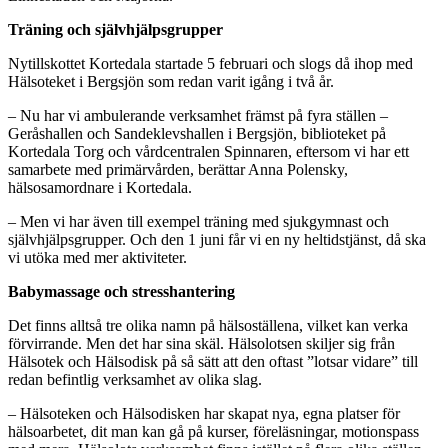
Träning och självhjälpsgrupper
Nytillskottet Kortedala startade 5 februari och slogs då ihop med
Hälsoteket i Bergsjön som redan varit igång i två år.
– Nu har vi ambulerande verksamhet främst på fyra ställen –
Geråshallen och Sandeklevshallen i Bergsjön, biblioteket på
Kortedala Torg och vårdcentralen Spinnaren, eftersom vi har ett
samarbete med primärvården, berättar Anna Polensky,
hälsosamordnare i Kortedala.
– Men vi har även till exempel träning med sjukgymnast och
självhjälpsgrupper. Och den 1 juni får vi en ny heltidstjänst, då ska
vi utöka med mer aktiviteter.
Babymassage och stresshantering
Det finns alltså tre olika namn på hälsoställena, vilket kan verka
förvirrande. Men det har sina skäl. Hälsolotsen skiljer sig från
Hälsotek och Hälsodisk på så sätt att den oftast ”lotsar vidare” till
redan befintlig verksamhet av olika slag.
– Hälsoteken och Hälsodisken har skapat nya, egna platser för
hälsoarbetet, dit man kan gå på kurser, föreläsningar, motionspass