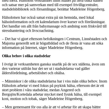
med mera. Hälsolots verksamhet finns istället på flera olika ställen
och satsar mer på samverkan med till exempel frivilligcentraler,
stadsdelsbibliotek och församlingar, berättar Madeleine Högenberg.
Hälsolotsen har också satsat extra på sin hemsida, med lokal
hälsoinformation och ett kalendarium över kurser och föreläsningar.
Det handlar om allt från babymassage och andning som friskvård till
stresshantering och livscoachning.
– Det har vi gjort eftersom befolkningen i Centrum, Linnéstaden och
Majorna generellt sett är högutbildad och de flesta är vana att söka
information på Internet, säger Madeleine Högenberg.
Olika behov i olika stadsdelar
I övrigt är verksamheten ganska snarlik på de sex ställena, även om
den varierar utifrån hur det ser ut i stadsdelarna vad gäller
åldersfördelning, arbetslöshet och ohälsa.
– Människor i de olika stadsdelarna har i viss mån olika behov. Inom
Hälsolots arbetar vi med fokus på psykisk hälsa, eftersom det är ett
stort problem i våra stadsdelar, medan Angered och
Bergsjön/Kortedala arbetar mycket med fysisk hälsa, till exempel
kost, motion och tobak, säger Madeleine Högenberg.
– Men gemensamt för oss alla är att vi arbetar för att skapa bättre