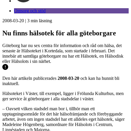
Omsorg och stöd
2008-03-20
|
3
min läsning
Nu finns hälsotek för alla göteborgare
Göteborg har nu sex centra för information och råd om hälsa, det
senaste är Hälsoteket i Kortedala, som startade i februari. Det
innebär att samtliga göteborgare nu har ett Hälsotek, en Hälsodisk
eller Hälsolots i sin närhet.
Den här artikeln publicerades
2008-03-20
och kan ha hunnit bli
inaktuell.
Hälsoteket i Väster, till exempel, ligger i Frölunda Kulturhus, men
ger service åt göteborgare i alla stadsdelar i väster.
– Oavsett vilken stadsdel man bor i, tillhör man ett
upptagningsområde för det här hälsofrämjande och förebyggande
arbetet, även om ingen stadsdel har ett alldeles eget hälsotek, säger
Madeleine Högenberg, samordnare för Hälsolots i Centrum,
Linnéstaden och Majorna.