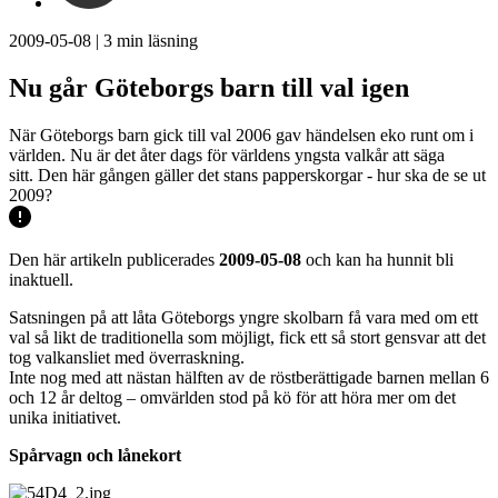
2009-05-08
|
3
min läsning
Nu går Göteborgs barn till val igen
När Göteborgs barn gick till val 2006 gav händelsen eko runt om i
världen. Nu är det åter dags för världens yngsta valkår att säga
sitt. Den här gången gäller det stans papperskorgar - hur ska de se ut
2009?
Den här artikeln publicerades
2009-05-08
och kan ha hunnit bli
inaktuell.
Satsningen på att låta Göteborgs yngre skolbarn få vara med om ett
val så likt de traditionella som möjligt, fick ett så stort gensvar att det
tog valkansliet med överraskning.
Inte nog med att nästan hälften av de röstberättigade barnen mellan 6
och 12 år deltog – omvärlden stod på kö för att höra mer om det
unika initiativet.
Spårvagn och lånekort