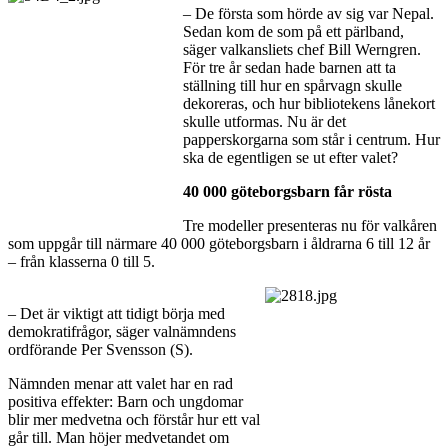
– De första som hörde av sig var Nepal.
Sedan kom de som på ett pärlband,
säger valkansliets chef Bill Werngren.
För tre år sedan hade barnen att ta
ställning till hur en spårvagn skulle
dekoreras, och hur bibliotekens lånekort
skulle utformas. Nu är det
papperskorgarna som står i centrum. Hur
ska de egentligen se ut efter valet?
40 000 göteborgsbarn får rösta
Tre modeller presenteras nu för valkåren
som uppgår till närmare 40 000 göteborgsbarn i åldrarna 6 till 12 år
– från klasserna 0 till 5.
– Det är viktigt att tidigt börja med
demokratifrågor, säger valnämndens
ordförande Per Svensson (S).
Nämnden menar att valet har en rad
positiva effekter: Barn och ungdomar
blir mer medvetna och förstår hur ett val
går till. Man höjer medvetandet om