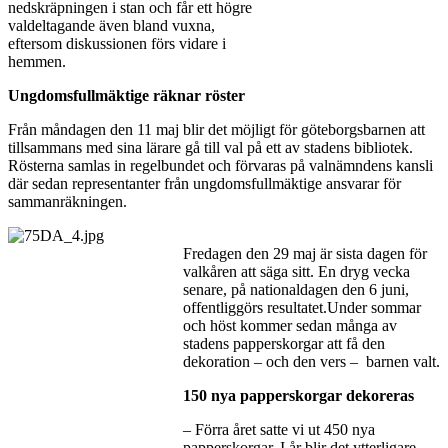
nedskräpningen i stan och får ett högre
valdeltagande även bland vuxna,
eftersom diskussionen förs vidare i
hemmen.
Ungdomsfullmäktige räknar röster
Från måndagen den 11 maj blir det möjligt för göteborgsbarnen att
tillsammans med sina lärare gå till val på ett av stadens bibliotek.
Rösterna samlas in regelbundet och förvaras på valnämndens kansli
där sedan representanter från ungdomsfullmäktige ansvarar för
sammanräkningen.
Fredagen den 29 maj är sista dagen för
valkåren att säga sitt. En dryg vecka
senare, på nationaldagen den 6 juni,
offentliggörs resultatet.Under sommar
och höst kommer sedan många av
stadens papperskorgar att få den
dekoration – och den vers – barnen valt.
150 nya papperskorgar dekoreras
– Förra året satte vi ut 450 nya
papperskorgar. I år blir det ytterligare