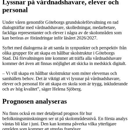
Lyssnar på vårdnadshavare, elever och
personal
Under våren genomför Göteborgs grundskoleförvaltning en rad
dialogträffar med vårdnadshavare, skolledningar, medarbetare,
fackliga representanter och elever i några av de skolområden som
kan beröras av förändringar inför läsåret 2026/2027.
Syftet med dialogerna är att samla in synpunkter och perspektiv från
olika grupper för att skapa en hållbar skolstruktur i Göteborgs
Stad. Då förvaltningen inte kommer att träffa alla vårdnadshavare
kommer det även att finnas möjlighet att skicka in medskick digitalt.
– Vi vill skapa en hållbar skolstruktur som möter elevernas och
samhällets behov. Det är viktigt att vi lyssnar på vårdnadshavare,
elever och personal för att skapa en skola som är trygg, inkluderande
och av hög kvalitet”, säger Helena Sjöberg.
Prognosen analyseras
Nu finns också en mer detaljerad prognos för hur
befolkningsminskningen ser ut på skolområdesnivå. En första analys
väntas bli klar i juni. Den kan komma påverka vilka ytterligare
områden som kommer att utredas framöver.