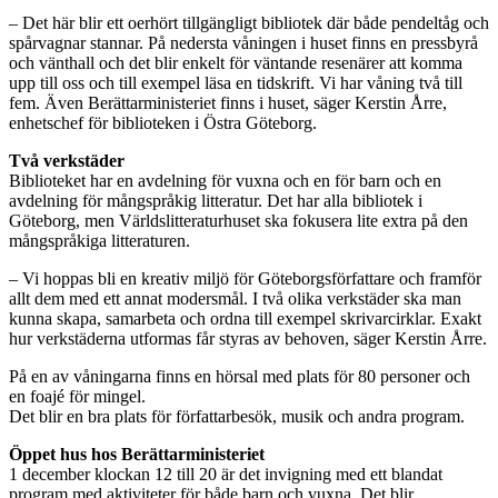
– Det här blir ett oerhört tillgängligt bibliotek där både pendeltåg och
spårvagnar stannar. På nedersta våningen i huset finns en pressbyrå
och vänthall och det blir enkelt för väntande resenärer att komma
upp till oss och till exempel läsa en tidskrift. Vi har våning två till
fem. Även Berättarministeriet finns i huset, säger Kerstin Årre,
enhetschef för biblioteken i Östra Göteborg.
Två verkstäder
Biblioteket har en avdelning för vuxna och en för barn och en
avdelning för mångspråkig litteratur. Det har alla bibliotek i
Göteborg, men Världslitteraturhuset ska fokusera lite extra på den
mångspråkiga litteraturen.
– Vi hoppas bli en kreativ miljö för Göteborgsförfattare och framför
allt dem med ett annat modersmål. I två olika verkstäder ska man
kunna skapa, samarbeta och ordna till exempel skrivarcirklar. Exakt
hur verkstäderna utformas får styras av behoven, säger Kerstin Årre.
På en av våningarna finns en hörsal med plats för 80 personer och
en foajé för mingel.
Det blir en bra plats för författarbesök, musik och andra program.
Öppet hus hos Berättarministeriet
1 december klockan 12 till 20 är det invigning med ett blandat
program med aktiviteter för både barn och vuxna. Det blir