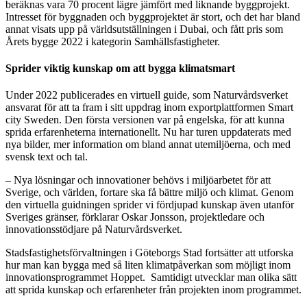
beräknas vara 70 procent lägre jämfört med liknande byggprojekt.
Intresset för byggnaden och byggprojektet är stort, och det har bland
annat visats upp på världsutställningen i Dubai, och fått pris som
Årets bygge 2022 i kategorin Samhällsfastigheter.
Sprider viktig kunskap om att bygga klimatsmart
Under 2022 publicerades en virtuell guide, som Naturvårdsverket
ansvarat för att ta fram i sitt uppdrag inom exportplattformen Smart
city Sweden. Den första versionen var på engelska, för att kunna
sprida erfarenheterna internationellt. Nu har turen uppdaterats med
nya bilder, mer information om bland annat utemiljöerna, och med
svensk text och tal.
– Nya lösningar och innovationer behövs i miljöarbetet för att
Sverige, och världen, fortare ska få bättre miljö och klimat. Genom
den virtuella guidningen sprider vi fördjupad kunskap även utanför
Sveriges gränser, förklarar Oskar Jonsson, projektledare och
innovationsstödjare på Naturvårdsverket.
Stadsfastighetsförvaltningen i Göteborgs Stad fortsätter att utforska
hur man kan bygga med så liten klimatpåverkan som möjligt inom
innovationsprogrammet Hoppet. Samtidigt utvecklar man olika sätt
att sprida kunskap och erfarenheter från projekten inom programmet.