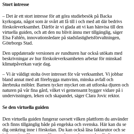
Stort intresse
– Det är ett stort intresse för att göra studiebesök på Backa
kyrkogata, något som är svårt att få till i och med att där bedrivs
förskoleverksamhet. Därför är vi glada att vi kan hänvisa till den
virtuella guiden, och att den nu blivit ännu mer tillgänglig, säger
Elsa Fahlén, innovationsledare på stadsfastighetsförvaltningen,
Göteborgs Stad.
Den uppdaterade versionen av rundturen har också utökats med
beskrivningar av hur förskoleverksamheten arbetar för minskad
klimatpåverkan varje dag.
– Vi är väldigt stolta över intresset för vår verksamhet. Vi jobbar
bland annat med att förebygga matsvinn, minska avfall och
återbruka möbler. Barnen tycker mycket om att utforska djuren och
naturen på vår fina gård, vilket vi gemensamt bygger vidare på i
undervisningen, leken och skapandet, säger Clara Jovic rektor.
Se den virtuella guiden
Den virtuella guiden fungerar oavsett vilken plattform du använder
och finns tillgänglig både på engelska och svenska. Här kan du se
dig omkring inne i förskolan. Du kan också läsa faktarutor och se