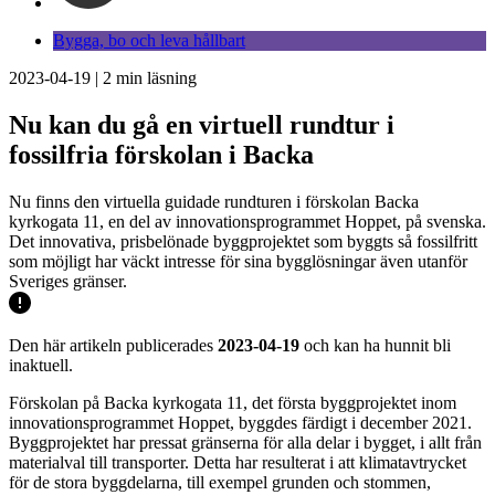
Bygga, bo och leva hållbart
2023-04-19
|
2
min läsning
Nu kan du gå en virtuell rundtur i
fossilfria förskolan i Backa
Nu finns den virtuella guidade rundturen i förskolan Backa
kyrkogata 11, en del av innovationsprogrammet Hoppet, på svenska.
Det innovativa, prisbelönade byggprojektet som byggts så fossilfritt
som möjligt har väckt intresse för sina bygglösningar även utanför
Sveriges gränser.
Den här artikeln publicerades
2023-04-19
och kan ha hunnit bli
inaktuell.
Förskolan på Backa kyrkogata 11, det första byggprojektet inom
innovationsprogrammet Hoppet, byggdes färdigt i december 2021.
Byggprojektet har pressat gränserna för alla delar i bygget, i allt från
materialval till transporter. Detta har resulterat i att klimatavtrycket
för de stora byggdelarna, till exempel grunden och stommen,