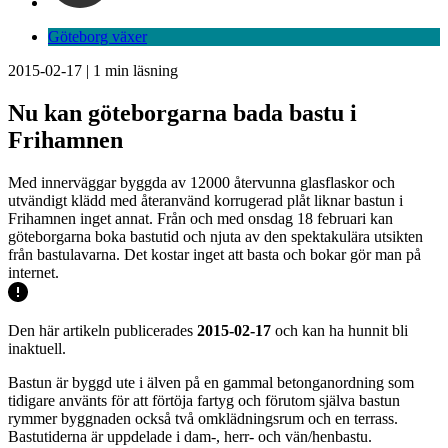
Göteborg växer
2015-02-17
|
1
min läsning
Nu kan göteborgarna bada bastu i
Frihamnen
Med innerväggar byggda av 12000 återvunna glasflaskor och
utvändigt klädd med återanvänd korrugerad plåt liknar bastun i
Frihamnen inget annat. Från och med onsdag 18 februari kan
göteborgarna boka bastutid och njuta av den spektakulära utsikten
från bastulavarna. Det kostar inget att basta och bokar gör man på
internet.
Den här artikeln publicerades
2015-02-17
och kan ha hunnit bli
inaktuell.
Bastun är byggd ute i älven på en gammal betonganordning som
tidigare använts för att förtöja fartyg och förutom själva bastun
rymmer byggnaden också två omklädningsrum och en terrass.
Bastutiderna är uppdelade i dam-, herr- och vän/henbastu.