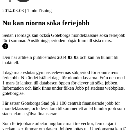
2014-03-03
|
1
min läsning
Nu kan niorna söka feriejobb
Sedan i lördags kan också Göteborgs niondeklassare söka feriejobb
för i sommar. Ansökningsperioden pågår fram till sista mars.
Den här artikeln publicerades
2014-03-03
och kan ha hunnit bli
inaktuell.
I dagarna avslutas gymnasieelevernas sökperiod för sommarens
feriejobb. Nu är det istället dags för niondeklassarna. Från och med
1 mars är länken till databasen öppen för elever att söka jobben.
Information och länk finns under fliken Jobb på stadens webbplats,
goteborg.se.
I år satsar Göteborgs Stad på 1 100 centralt finansierade jobb för
niondeklassare, och dessutom tillkommer ett antal hundra jobb som
stadsdelarna själva finansierar.
Som feriejobbare arbetar ungdomarna i tre veckor, fem dagar i
veckan, sex timmar om dagen. Jobben lottas ut. Ungdomarna kan få