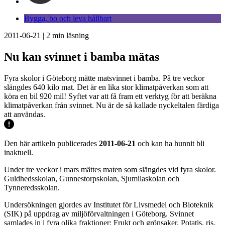
Bygga, bo och leva hållbart
2011-06-21
|
2
min läsning
Nu kan svinnet i bamba mätas
Fyra skolor i Göteborg mätte matsvinnet i bamba. På tre veckor
slängdes 640 kilo mat. Det är en lika stor klimatpåverkan som att
köra en bil 920 mil! Syftet var att få fram ett verktyg för att beräkna
klimatpåverkan från svinnet. Nu är de så kallade nyckeltalen färdiga
att användas.
Den här artikeln publicerades
2011-06-21
och kan ha hunnit bli
inaktuell.
Under tre veckor i mars mättes maten som slängdes vid fyra skolor.
Guldhedsskolan, Gunnestorpskolan, Sjumilaskolan och
Tynneredsskolan.
Undersökningen gjordes av Institutet för Livsmedel och Bioteknik
(SIK) på uppdrag av miljöförvaltningen i Göteborg. Svinnet
samlades in i fyra olika fraktioner: Frukt och grönsaker. Potatis, ris,