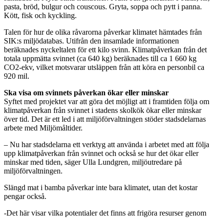
pasta, bröd, bulgur och couscous. Gryta, soppa och pytt i panna.
Kött, fisk och kyckling.
Talen för hur de olika råvarorna påverkar klimatet hämtades från
SIK:s miljödatabas. Utifrån den insamlade informationen
beräknades nyckeltalen för ett kilo svinn. Klimatpåverkan från det
totala uppmätta svinnet (ca 640 kg) beräknades till ca 1 660 kg
CO2-ekv, vilket motsvarar utsläppen från att köra en personbil ca
920 mil.
Ska visa om svinnets påverkan ökar eller minskar
Syftet med projektet var att göra det möjligt att i framtiden följa om
klimatpåverkan från svinnet i stadens skolkök ökar eller minskar
över tid. Det är ett led i att miljöförvaltningen stöder stadsdelarnas
arbete med Miljömåltider.
– Nu har stadsdelarna ett verktyg att använda i arbetet med att följa
upp klimatpåverkan från svinnet och också se hur det ökar eller
minskar med tiden, säger Ulla Lundgren, miljöutredare på
miljöförvaltningen.
Slängd mat i bamba påverkar inte bara klimatet, utan det kostar
pengar också.
-Det här visar vilka potentialer det finns att frigöra resurser genom