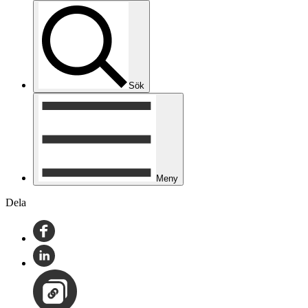
Sök
Meny
Dela