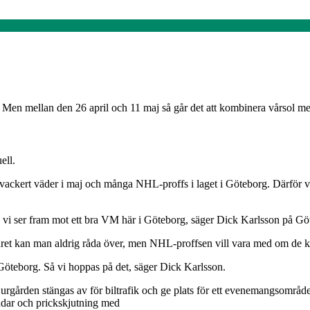
å. Men mellan den 26 april och 11 maj så går det att kombinera vårsol 
ell.
ckert väder i maj och många NHL-proffs i laget i Göteborg. Därför var
h vi ser fram mot ett bra VM här i Göteborg, säger Dick Karlsson på G
ädret kan man aldrig råda över, men NHL-proffsen vill vara med om de k
Göteborg. Så vi hoppas på det, säger Dick Karlsson.
ården stängas av för biltrafik och ge plats för ett evenemangsområde
radar och prickskjutning med