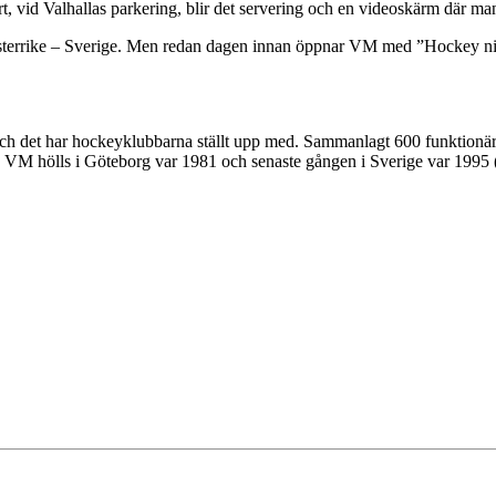
ort, vid Valhallas parkering, blir det servering och en videoskärm där 
Österrike – Sverige. Men redan dagen innan öppnar VM med ”Hockey nig
 och det har hockeyklubbarna ställt upp med. Sammanlagt 600 funktion
VM hölls i Göteborg var 1981 och senaste gången i Sverige var 1995 (