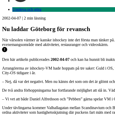
Uppleva och göra
2002-04-07
|
2
min läsning
Nu laddar Göteborg för revansch
När vårsolen värmer är kanske ishockey inte det första man tänker p
evenemangsområde med aktiviteter, restauranger och videoskärm.
Den här artikeln publicerades
2002-04-07
och kan ha hunnit bli inaktu
Arrangörerna av ishockey-VM hade hoppats på tre saker: Guld i OS, va
City-OS tidigare i år.
– Nej, då var det negativt. Men nu känns det som om det är glömt oc
De två andra förhoppningarna har fortfarande möjlighet att slå in. V
– Vi vet att både Daniel Alfredsson och ”Pebben” gärna spelar VM i 
Under tävlingarna kommer Valhallagatan mellan Scandinavium och Burg
ordna aktiviteter som hastighetsskjutning där puckens fart mäts med 