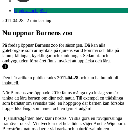
Uppleva och göra
2011-04-28
|
2
min läsning
Nu öppnar Barnens zoo
På fredag öppnar Barnens zoo för säsongen. Då kan alla
göteborgare som är nyfikna på djurens värld komma och titta på
lamm, killingar, kycklingar och kaninungar. Sedan ut- och
ombyggnaden förra året finns mycket att upptäcka och lära.
Den här artikeln publicerades
2011-04-28
och kan ha hunnit bli
inaktuell.
När Barnens zoo öppnade 2010 fanns många nya inslag som är
tänkta att lära barnen om djur och natur. Till exempel en trädslinga
som berättar om svenska träd, en hoppgrop där barnen kan försöka
hoppa lika långt som haren och en fjärilsträdgård.
-Fjärilsträdgården blev klar i höstas. Vi ska göra en rovdjursslinga
framöver också. Vi utvecklar det hela tiden, säger Anette Wigeborn-
Bergström, naturpedagog vid park- och naturförvaltningen.