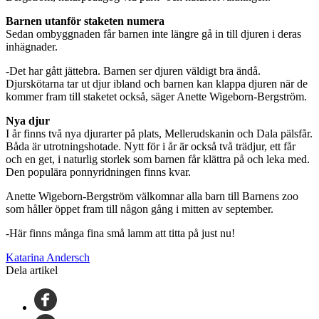
Barnen utanför staketen numera
Sedan ombyggnaden får barnen inte längre gå in till djuren i deras
inhägnader.
-Det har gått jättebra. Barnen ser djuren väldigt bra ändå.
Djurskötarna tar ut djur ibland och barnen kan klappa djuren när de
kommer fram till staketet också, säger Anette Wigeborn-Bergström.
Nya djur
I år finns två nya djurarter på plats, Mellerudskanin och Dala pälsfår.
Båda är utrotningshotade. Nytt för i år är också två trädjur, ett får
och en get, i naturlig storlek som barnen får klättra på och leka med.
Den populära ponnyridningen finns kvar.
Anette Wigeborn-Bergström välkomnar alla barn till Barnens zoo
som håller öppet fram till någon gång i mitten av september.
-Här finns många fina små lamm att titta på just nu!
Katarina Andersch
Dela artikel