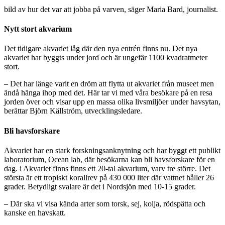
bild av hur det var att jobba på varven, säger Maria Bard, journalist.
Nytt stort akvarium
Det tidigare akvariet låg där den nya entrén finns nu. Det nya
akvariet har byggts under jord och är ungefär 1100 kvadratmeter
stort.
– Det har länge varit en dröm att flytta ut akvariet från museet men
ändå hänga ihop med det. Här tar vi med våra besökare på en resa
jorden över och visar upp en massa olika livsmiljöer under havsytan,
berättar Björn Källström, utvecklingsledare.
Bli havsforskare
Akvariet har en stark forskningsanknytning och har byggt ett publikt
laboratorium, Ocean lab, där besökarna kan bli havsforskare för en
dag. i Akvariet finns finns ett 20-tal akvarium, varv tre större. Det
största är ett tropiskt korallrev på 430 000 liter där vattnet håller 26
grader. Betydligt svalare är det i Nordsjön med 10-15 grader.
– Där ska vi visa kända arter som torsk, sej, kolja, rödspätta och
kanske en havskatt.