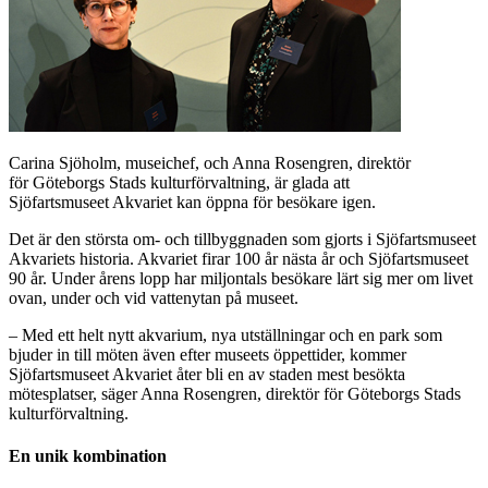
Carina Sjöholm, museichef, och Anna Rosengren, direktör
för Göteborgs Stads kulturförvaltning, är glada att
Sjöfartsmuseet Akvariet kan öppna för besökare igen.
Det är den största om- och tillbyggnaden som gjorts i Sjöfartsmuseet
Akvariets historia. Akvariet firar 100 år nästa år och Sjöfartsmuseet
90 år. Under årens lopp har miljontals besökare lärt sig mer om livet
ovan, under och vid vattenytan på museet.
– Med ett helt nytt akvarium, nya utställningar och en park som
bjuder in till möten även efter museets öppettider, kommer
Sjöfartsmuseet Akvariet åter bli en av staden mest besökta
mötesplatser, säger Anna Rosengren, direktör för Göteborgs Stads
kulturförvaltning.
En unik kombination