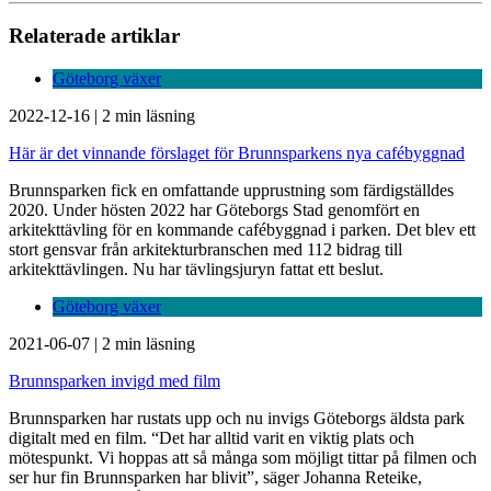
Relaterade artiklar
Göteborg växer
2022-12-16
|
2 min läsning
Här är det vinnande förslaget för Brunnsparkens nya cafébyggnad
Brunnsparken fick en omfattande upprustning som färdigställdes
2020. Under hösten 2022 har Göteborgs Stad genomfört en
arkitekttävling för en kommande cafébyggnad i parken. Det blev ett
stort gensvar från arkitekturbranschen med 112 bidrag till
arkitekttävlingen. Nu har tävlingsjuryn fattat ett beslut.
Göteborg växer
2021-06-07
|
2 min läsning
Brunnsparken invigd med film
Brunnsparken har rustats upp och nu invigs Göteborgs äldsta park
digitalt med en film. “Det har alltid varit en viktig plats och
mötespunkt. Vi hoppas att så många som möjligt tittar på filmen och
ser hur fin Brunnsparken har blivit”, säger Johanna Reteike,