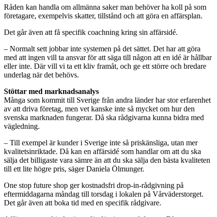
Råden kan handla om allmänna saker man behöver ha koll på som
företagare, exempelvis skatter, tillstånd och att göra en affärsplan.
Det går även att få specifik coachning kring sin affärsidé.
– Normalt sett jobbar inte systemen på det sättet. Det har att göra
med att ingen vill ta ansvar för att säga till någon att en idé är hållbar
eller inte. Där vill vi ta ett kliv framåt, och ge ett större och bredare
underlag när det behövs.
Stöttar med marknadsanalys
Många som kommit till Sverige från andra länder har stor erfarenhet
av att driva företag, men vet kanske inte så mycket om hur den
svenska marknaden fungerar. Då ska rådgivarna kunna bidra med
vägledning.
– Till exempel är kunder i Sverige inte så priskänsliga, utan mer
kvalitetsinriktade. Då kan en affärsidé som handlar om att du ska
sälja det billigaste vara sämre än att du ska sälja den bästa kvaliteten
till ett lite högre pris, säger Daniela Ölmunger.
One stop future shop ger kostnadsfri drop-in-rådgivning på
eftermiddagarna måndag till torsdag i lokalen på Vårväderstorget.
Det går även att boka tid med en specifik rådgivare.