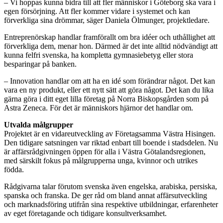
– Vi hoppas kunna bidra till att fler människor i Göteborg ska vara i
egen försörjning. Att fler kommer vidare i systemet och kan
förverkliga sina drömmar, säger Daniela Ölmunger, projektledare.
Entreprenörskap handlar framförallt om bra idéer och uthållighet att
förverkliga dem, menar hon. Därmed är det inte alltid nödvändigt att
kunna felfri svenska, ha kompletta gymnasiebetyg eller stora
besparingar på banken.
– Innovation handlar om att ha en idé som förändrar något. Det kan
vara en ny produkt, eller ett nytt sätt att göra något. Det kan du lika
gärna göra i ditt eget lilla företag på Norra Biskopsgården som på
Astra Zeneca. För det är människors hjärnor det handlar om.
Utvalda målgrupper
Projektet är en vidareutveckling av Företagsamma Västra Hisingen.
Den tidigare satsningen var riktad enbart till boende i stadsdelen. Nu
är affärsrådgivningen öppen för alla i Västra Götalandsregionen,
med särskilt fokus på målgrupperna unga, kvinnor och utrikes
födda.
Rådgivarna talar förutom svenska även engelska, arabiska, persiska,
spanska och franska. De ger råd om bland annat affärsutveckling
och marknadsföring utifrån sina respektive utbildningar, erfarenheter
av eget företagande och tidigare konsultverksamhet.