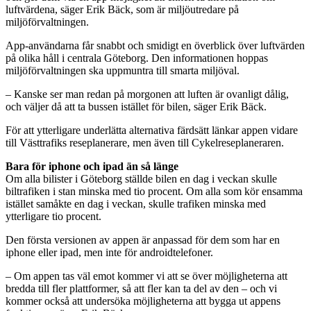
luftvärdena, säger Erik Bäck, som är miljöutredare på
miljöförvaltningen.
App-användarna får snabbt och smidigt en överblick över luftvärden
på olika håll i centrala Göteborg. Den informationen hoppas
miljöförvaltningen ska uppmuntra till smarta miljöval.
– Kanske ser man redan på morgonen att luften är ovanligt dålig,
och väljer då att ta bussen istället för bilen, säger Erik Bäck.
För att ytterligare underlätta alternativa färdsätt länkar appen vidare
till Västtrafiks reseplanerare, men även till Cykelreseplaneraren.
Bara för iphone och ipad än så länge
Om alla bilister i Göteborg ställde bilen en dag i veckan skulle
biltrafiken i stan minska med tio procent. Om alla som kör ensamma
istället samåkte en dag i veckan, skulle trafiken minska med
ytterligare tio procent.
Den första versionen av appen är anpassad för dem som har en
iphone eller ipad, men inte för androidtelefoner.
– Om appen tas väl emot kommer vi att se över möjligheterna att
bredda till fler plattformer, så att fler kan ta del av den – och vi
kommer också att undersöka möjligheterna att bygga ut appens