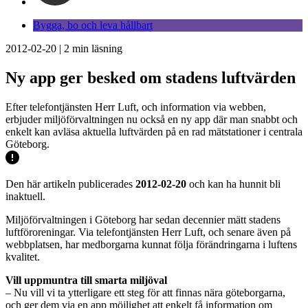
Bygga, bo och leva hållbart
2012-02-20
|
2
min läsning
Ny app ger besked om stadens luftvärden
Efter telefontjänsten Herr Luft, och information via webben,
erbjuder miljöförvaltningen nu också en ny app där man snabbt och
enkelt kan avläsa aktuella luftvärden på en rad mätstationer i centrala
Göteborg.
Den här artikeln publicerades
2012-02-20
och kan ha hunnit bli
inaktuell.
Miljöförvaltningen i Göteborg har sedan decennier mätt stadens
luftföroreningar. Via telefontjänsten Herr Luft, och senare även på
webbplatsen, har medborgarna kunnat följa förändringarna i luftens
kvalitet.
Vill uppmuntra till smarta miljöval
– Nu vill vi ta ytterligare ett steg för att finnas nära göteborgarna,
och ger dem via en app möjlighet att enkelt få information om