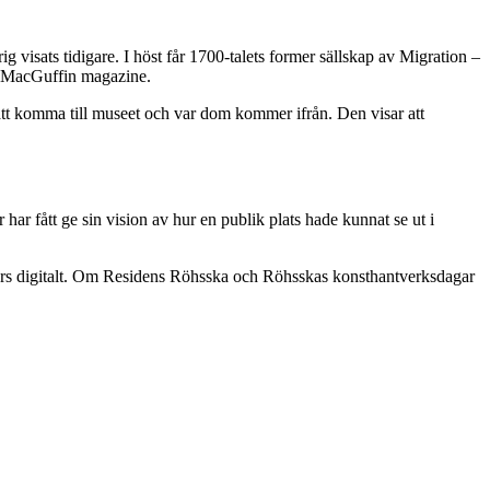
ig visats tidigare. I höst får 1700-talets former sällskap av Migration –
en MacGuffin magazine.
 att komma till museet och var dom kommer ifrån. Den visar att
ar fått ge sin vision av hur en publik plats hade kunnat se ut i
rs digitalt. Om Residens Röhsska och Röhsskas konsthantverksdagar