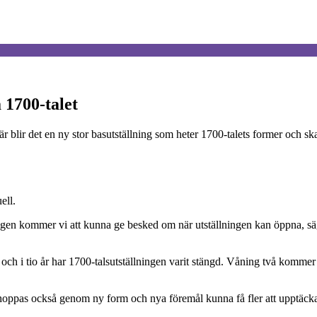
 1700-talet
lir det en ny stor basutställning som heter 1700-talets former och ska s
ell.
 igen kommer vi att kunna ge besked om när utställningen kan öppna, s
och i tio år har 1700-talsutställningen varit stängd. Våning två kommer
i hoppas också genom ny form och nya föremål kunna få fler att upptäcka