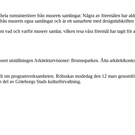
ch hela rumsinteriörer från museets samlingar. Några av föremålen har aldr
å från museets egna samlingar och är ett samarbete med designtidskrift
om vad och varför museer samlar, vilken resa våra föremål har tagit för
t utställningen Arkitekturvisioner: Brunnsparken. Åtta arkitektkontor h
tällt om programverksamheten. Röhsskas modedag den 12 mars genomfö
en del av Göteborgs Stads kulturförvaltning.