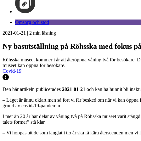
Omsorg och stöd
2021-01-21
|
2
min läsning
Ny basutställning på Röhsska med fokus på
Röhsska museet kommer i år att återöppna våning två för besökare. Där b
museet kan öppna för besökare.
Covid-19
Den här artikeln publicerades
2021-01-21
och kan ha hunnit bli inaktu
– Läget är ännu oklart men så fort vi får besked om när vi kan öppna
grund av covid-19-pandemin.
I mer än 20 år har delar av våning två på Röhsska museet varit stängd 
talets former” stå klar.
– Vi hoppas att de som längtat i tio år ska få kära återseenden men v