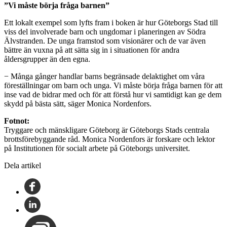
”Vi måste börja fråga barnen”
Ett lokalt exempel som lyfts fram i boken är hur Göteborgs Stad till
viss del involverade barn och ungdomar i planeringen av Södra
Älvstranden. De unga framstod som visionärer och de var även
bättre än vuxna på att sätta sig in i situationen för andra
åldersgrupper än den egna.
− Många gånger handlar barns begränsade delaktighet om våra
föreställningar om barn och unga. Vi måste börja fråga barnen för att
inse vad de bidrar med och för att förstå hur vi samtidigt kan ge dem
skydd på bästa sätt, säger Monica Nordenfors.
Fotnot:
Tryggare och mänskligare Göteborg är Göteborgs Stads centrala
brottsförebyggande råd. Monica Nordenfors är forskare och lektor
på Institutionen för socialt arbete på Göteborgs universitet.
Dela artikel