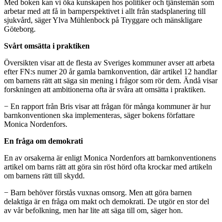
Med boken kan vi öka kunskapen hos politiker och tjänstemän som
arbetar med att få in barnperspektivet i allt från stadsplanering till
sjukvård, säger Ylva Mühlenbock på Tryggare och mänskligare
Göteborg.
Svårt omsätta i praktiken
Översikten visar att de flesta av Sveriges kommuner avser att arbeta
efter FN:s numer 20 år gamla barnkonvention, där artikel 12 handlar
om barnens rätt att säga sin mening i frågor som rör dem. Ändå visar
forskningen att ambitionerna ofta är svåra att omsätta i praktiken.
− En rapport från Bris visar att frågan för många kommuner är hur
barnkonventionen ska implementeras, säger bokens författare
Monica Nordenfors.
En fråga om demokrati
En av orsakerna är enligt Monica Nordenfors att barnkonventionens
artikel om barns rätt att göra sin röst hörd ofta krockar med artikeln
om barnens rätt till skydd.
− Barn behöver förstås vuxnas omsorg. Men att göra barnen
delaktiga är en fråga om makt och demokrati. De utgör en stor del
av vår befolkning, men har lite att säga till om, säger hon.