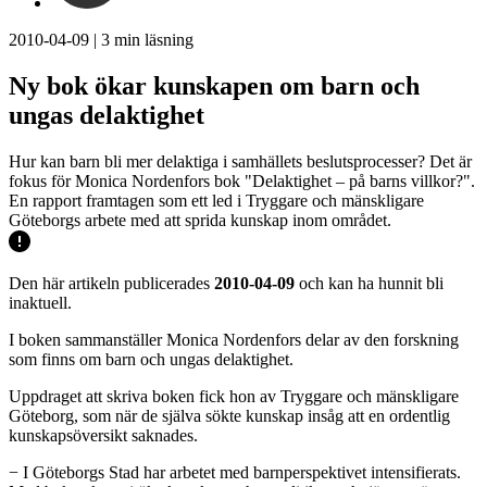
2010-04-09
|
3
min läsning
Ny bok ökar kunskapen om barn och
ungas delaktighet
Hur kan barn bli mer delaktiga i samhällets beslutsprocesser? Det är
fokus för Monica Nordenfors bok "Delaktighet – på barns villkor?".
En rapport framtagen som ett led i Tryggare och mänskligare
Göteborgs arbete med att sprida kunskap inom området.
Den här artikeln publicerades
2010-04-09
och kan ha hunnit bli
inaktuell.
I boken sammanställer Monica Nordenfors delar av den forskning
som finns om barn och ungas delaktighet.
Uppdraget att skriva boken fick hon av Tryggare och mänskligare
Göteborg, som när de själva sökte kunskap insåg att en ordentlig
kunskapsöversikt saknades.
− I Göteborgs Stad har arbetet med barnperspektivet intensifierats.