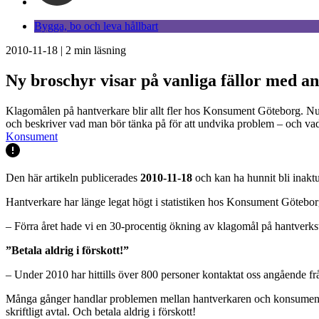
Bygga, bo och leva hållbart
2010-11-18
|
2
min läsning
Ny broschyr visar på vanliga fällor med a
Klagomålen på hantverkare blir allt fler hos Konsument Göteborg. Nu 
och beskriver vad man bör tänka på för att undvika problem – och va
Konsument
Den här artikeln publicerades
2010-11-18
och kan ha hunnit bli inaktu
Hantverkare har länge legat högt i statistiken hos Konsument Göteborg
– Förra året hade vi en 30-procentig ökning av klagomål på hantverkst
”Betala aldrig i förskott!”
– Under 2010 har hittills över 800 personer kontaktat oss angående fråg
Många gånger handlar problemen mellan hantverkaren och konsumenten o
skriftligt avtal. Och betala aldrig i förskott!