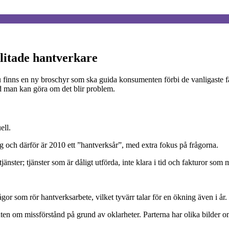
nlitade hantverkare
finns en ny broschyr som ska guida konsumenten förbi de vanligaste fä
d man kan göra om det blir problem.
ell.
 och därför är 2010 ett ”hantverksår”, med extra fokus på frågorna.
jänster; tjänster som är dåligt utförda, inte klara i tid och fakturor 
or som rör hantverksarbete, vilket tyvärr talar för en ökning även i år.
m missförstånd på grund av oklarheter. Parterna har olika bilder om vad