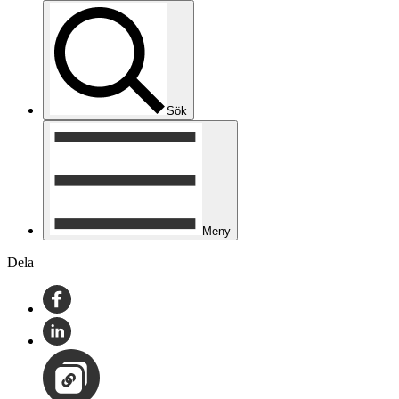
Sök
Meny
Dela