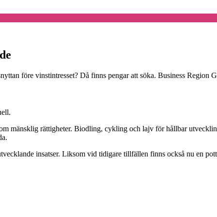
nde
llsnyttan före vinstintresset? Då finns pengar att söka. Business Region 
ell.
om mänsklig rättigheter. Biodling, cykling och lajv för hållbar utveckli
da.
cklande insatser. Liksom vid tidigare tillfällen finns också nu en pott 