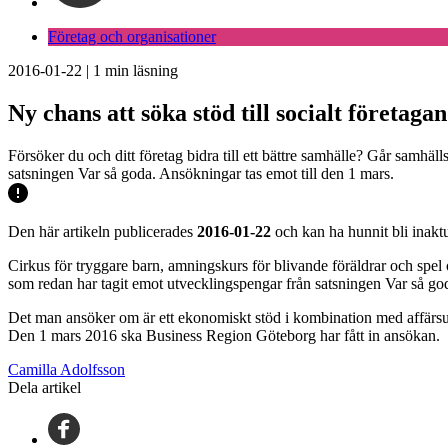
Företag och organisationer
2016-01-22
|
1
min läsning
Ny chans att söka stöd till socialt företaga
Försöker du och ditt företag bidra till ett bättre samhälle? Går samhä
satsningen Var så goda. Ansökningar tas emot till den 1 mars.
Den här artikeln publicerades
2016-01-22
och kan ha hunnit bli inaktu
Cirkus för tryggare barn, amningskurs för blivande föräldrar och spel 
som redan har tagit emot utvecklingspengar från satsningen Var så go
Det man ansöker om är ett ekonomiskt stöd i kombination med affärsutve
Den 1 mars 2016 ska Business Region Göteborg har fått in ansökan.
Camilla Adolfsson
Dela artikel