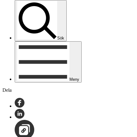
Sök
Meny
Dela