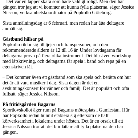
– Det var en tapper skara som hade väldigt roligt. Men den här
gången tror jag att vi kommer att kunna fylla platserna, säger Jessica
Nilsson, verksamhetskoordinator på Popkollo Göteborg.
Sista anmälningsdag är 6 februari, men redan har åtta deltagare
anmält sig.
Gästband hälsar på
Popkollo riktar sig till tjejer och transpersoner, och den
rekommenderade åldern är 12 till 16 år. Under lovdagarna får
deltagarna prova på flera olika instrument. Det blir även workshop
med låtskrivning, och deltagarna får spela i band och repa på en
egenskriven låt.
– Det kommer även ett gästband som ska spela och berätta om hur
det är att vara musiker i dag. Sista dagen är det en
avslutningskonsert för vänner och familj. Det är populärt och ofta
fullsatt, säger Jessica Nilsson.
På fritidsgården Bagarns
Sportlovskollot äger rum på Bagarns mötesplats i Gamlestan. Här
har Popkollo redan hunnit etablera sig eftersom de haft
körverksamhet i lokalerna under hösten. Det är en orsak till att
Jessica Nilsson tror att det blir lättare att fylla platserna den här
gången.