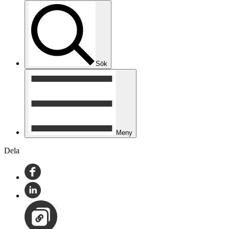
Sök
Meny
Dela