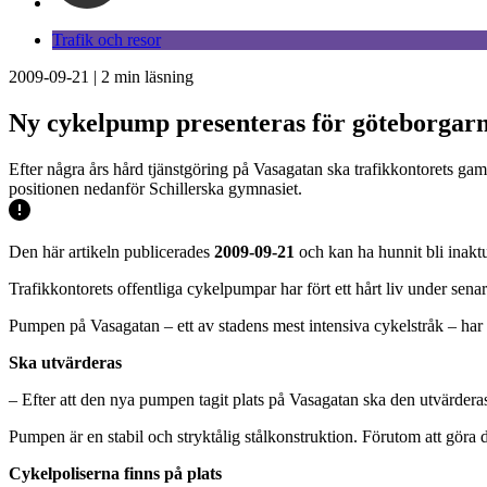
Trafik och resor
2009-09-21
|
2
min läsning
Ny cykelpump presenteras för göteborgar
Efter några års hård tjänstgöring på Vasagatan ska trafikkontorets gam
positionen nedanför Schillerska gymnasiet.
Den här artikeln publicerades
2009-09-21
och kan ha hunnit bli inaktu
Trafikkontorets offentliga cykelpumpar har fört ett hårt liv under senar
Pumpen på Vasagatan – ett av stadens mest intensiva cykelstråk – ha
Ska utvärderas
– Efter att den nya pumpen tagit plats på Vasagatan ska den utvärderas
Pumpen är en stabil och stryktålig stålkonstruktion. Förutom att göra d
Cykelpoliserna finns på plats