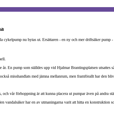
na
la cykelpump nu bytas ut. Ersättaren - en ny och mer driftsäker pump - p
ell.
e år. En pump som ställdes upp vid Hjalmar Brantingsplatsen utsattes så of
r också misshandlats med jämna mellanrum, men framförallt har den bli
, och vår förhoppning är att kunna placera ut pumpar även på andra stäl
en vandalsäker har en av utmaningarna varit att hitta en konstruktion som