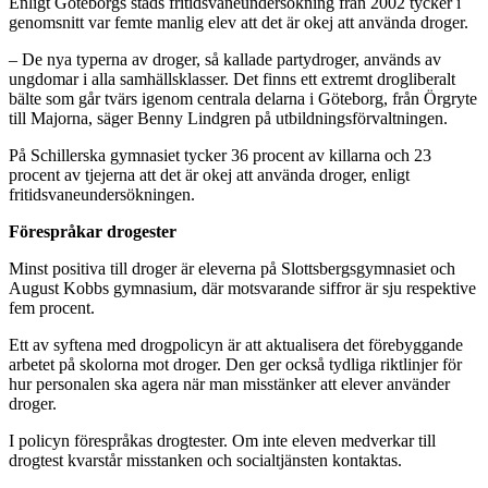
Enligt Göteborgs stads fritidsvaneundersökning från 2002 tycker i
genomsnitt var femte manlig elev att det är okej att använda droger.
– De nya typerna av droger, så kallade partydroger, används av
ungdomar i alla samhällsklasser. Det finns ett extremt drogliberalt
bälte som går tvärs igenom centrala delarna i Göteborg, från Örgryte
till Majorna, säger Benny Lindgren på utbildningsförvaltningen.
På Schillerska gymnasiet tycker 36 procent av killarna och 23
procent av tjejerna att det är okej att använda droger, enligt
fritidsvaneundersökningen.
Förespråkar drogester
Minst positiva till droger är eleverna på Slottsbergsgymnasiet och
August Kobbs gymnasium, där motsvarande siffror är sju respektive
fem procent.
Ett av syftena med drogpolicyn är att aktualisera det förebyggande
arbetet på skolorna mot droger. Den ger också tydliga riktlinjer för
hur personalen ska agera när man misstänker att elever använder
droger.
I policyn förespråkas drogtester. Om inte eleven medverkar till
drogtest kvarstår misstanken och socialtjänsten kontaktas.