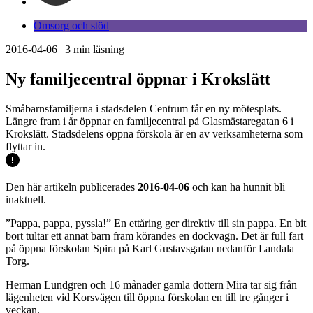
Omsorg och stöd
2016-04-06
|
3
min läsning
Ny familjecentral öppnar i Krokslätt
Småbarnsfamiljerna i stadsdelen Centrum får en ny mötesplats.
Längre fram i år öppnar en familjecentral på Glasmästaregatan 6 i
Krokslätt. Stadsdelens öppna förskola är en av verksamheterna som
flyttar in.
Den här artikeln publicerades
2016-04-06
och kan ha hunnit bli
inaktuell.
”Pappa, pappa, pyssla!” En ettåring ger direktiv till sin pappa. En bit
bort tultar ett annat barn fram körandes en dockvagn. Det är full fart
på öppna förskolan Spira på Karl Gustavsgatan nedanför Landala
Torg.
Herman Lundgren och 16 månader gamla dottern Mira tar sig från
lägenheten vid Korsvägen till öppna förskolan en till tre gånger i
veckan.