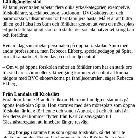
Lättillgängligt stöd
På familjecentralen arbetar flera olika yrkeskategorier, exempelvis
förskollärare, specialpedagog, socionom, BVC-sköterskor och
barnmorskor, tillsammans för barnfamiljers bästa. Målet är att bidra
till en god hälsa hos barn och föräldrar genom att vara en mötesplats,
erbjuda lättillgängligt stöd och stärka det sociala nätverket kring barn
och föräldrar.
Redan idag samarbetar personalen på öppna förskolan Spira med
andra professioner, men Rebecca Ekberg, specialpedagog på Spira,
tror att samarbetet förenklas på en familjecentral.
– Om vi på öppna förskolan möter en förälder som har en stark oro
för sitt barns sömn eller viktnedgång kommer vi snabbt att kunna
rådgöra med BVC-sköterskorna på familjecentralen, säger Rebecca
Ekberg.
Från Landala till Krokslätt
Föräldern Jennie Brandt är liksom Herman Lundgren stammis på
öppna förskolan Spira. Hon stortrivs med den mötesplats som öppna
förskolan är idag för henne och sonen August, ett och ett halvt år.
För deras del kommer flytten från Karl Gustavsgatan till
Glasmästaregatan att innebära längre resväg.
– Idag bor jag i samma hus som öppna förskolan, så det blir lite
obekvämt att den flyttar. Jag kommer att gå till Spira även efter