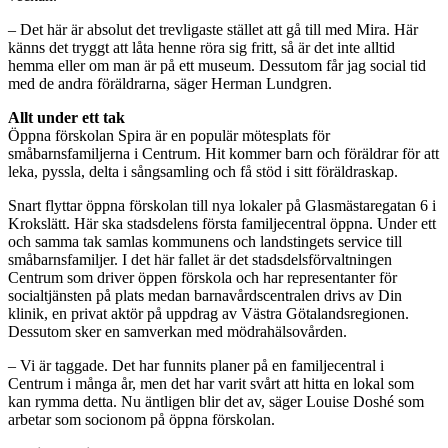
– Det här är absolut det trevligaste stället att gå till med Mira. Här
känns det tryggt att låta henne röra sig fritt, så är det inte alltid
hemma eller om man är på ett museum. Dessutom får jag social tid
med de andra föräldrarna, säger Herman Lundgren.
Allt under ett tak
Öppna förskolan Spira är en populär mötesplats för
småbarnsfamiljerna i Centrum. Hit kommer barn och föräldrar för att
leka, pyssla, delta i sångsamling och få stöd i sitt föräldraskap.
Snart flyttar öppna förskolan till nya lokaler på Glasmästaregatan 6 i
Krokslätt. Här ska stadsdelens första familjecentral öppna. Under ett
och samma tak samlas kommunens och landstingets service till
småbarnsfamiljer. I det här fallet är det stadsdelsförvaltningen
Centrum som driver öppen förskola och har representanter för
socialtjänsten på plats medan barnavårdscentralen drivs av Din
klinik, en privat aktör på uppdrag av Västra Götalandsregionen.
Dessutom sker en samverkan med mödrahälsovården.
– Vi är taggade. Det har funnits planer på en familjecentral i
Centrum i många år, men det har varit svårt att hitta en lokal som
kan rymma detta. Nu äntligen blir det av, säger Louise Doshé som
arbetar som socionom på öppna förskolan.