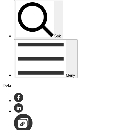
Sök
Meny
Dela