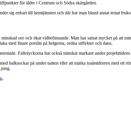
träffpunkter för äldre i Centrum och Södra skärgården.
 vänder sig enbart till hemtjänsten och där har man bland annat testat fruk
ion, minskad oro och ökat välbefinnande. Man har satsat mycket på att m
 duka med finare porslin på helgerna, ordna utflykter och dans.
manentade. Fallolyckorna har också minskat markant under projekttidens
ed halksockar på under natten eller att märka toalettdörren med ett rött 
Ljung.
g
,