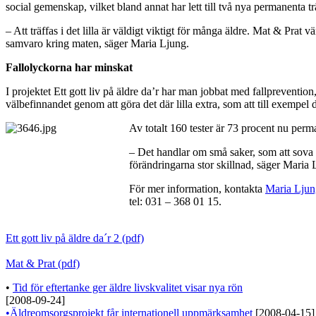
social gemenskap, vilket bland annat har lett till två nya permanenta 
– Att träffas i det lilla är väldigt viktigt för många äldre. Mat & Prat
samvaro kring maten, säger Maria Ljung.
Fallolyckorna har minskat
I projektet Ett gott liv på äldre da’r har man jobbat med fallprevent
välbefinnandet genom att göra det där lilla extra, som att till exempel
Av totalt 160 tester är 73 procent nu per
– Det handlar om små saker, som att sova m
förändringarna stor skillnad, säger Maria 
För mer information, kontakta
Maria Ljun
tel: 031 – 368 01 15.
Ett gott liv på äldre da´r 2 (pdf)
Mat & Prat (pdf)
•
Tid för eftertanke ger äldre livskvalitet visar nya rön
[2008-09-24]
•Äldreomsorgsprojekt får internationell uppmärksamhet
[2008-04-15]