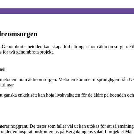
äldreomsorgen
r Genombrottsmetoden kan skapa förbättringar inom äldreomsorgen. Filmen
 för två genombrottsprojekt.
ell.
smetoden inom äldreomsorgen. Metoden kommer ursprungligen från USA 
ttringar.
 ett ganska enkelt sätt kan höja livskvaliteten för de äldre på boenden
terar noggrant. De tester som faller väl ut kan utökas för att så småning
t under en inspirationskonferens på Bergakungens salar. I projektet Ma