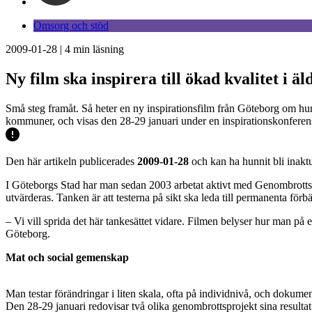
Omsorg och stöd
2009-01-28
|
4
min läsning
Ny film ska inspirera till ökad kvalitet i 
Små steg framåt. Så heter en ny inspirationsfilm från Göteborg om hu
kommuner, och visas den 28-29 januari under en inspirationskonferens
Den här artikeln publicerades
2009-01-28
och kan ha hunnit bli inaktu
I Göteborgs Stad har man sedan 2003 arbetat aktivt med Genombrott
utvärderas. Tanken är att testerna på sikt ska leda till permanenta förbä
– Vi vill sprida det här tankesättet vidare. Filmen belyser hur man på
Göteborg.
Mat och social gemenskap
Man testar förändringar i liten skala, ofta på individnivå, och dokumen
Den 28-29 januari redovisar två olika genombrottsprojekt sina resulta