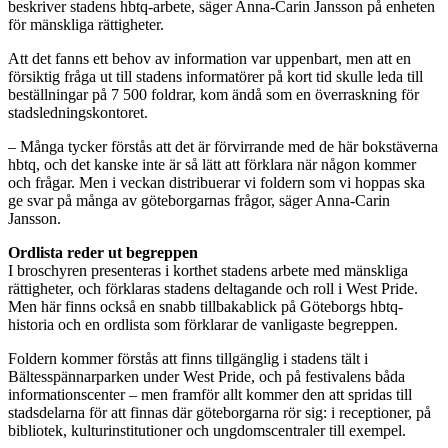
beskriver stadens hbtq-arbete, säger Anna-Carin Jansson på enheten
för mänskliga rättigheter.
Att det fanns ett behov av information var uppenbart, men att en
försiktig fråga ut till stadens informatörer på kort tid skulle leda till
beställningar på 7 500 foldrar, kom ändå som en överraskning för
stadsledningskontoret.
– Många tycker förstås att det är förvirrande med de här bokstäverna
hbtq, och det kanske inte är så lätt att förklara när någon kommer
och frågar. Men i veckan distribuerar vi foldern som vi hoppas ska
ge svar på många av göteborgarnas frågor, säger Anna-Carin
Jansson.
Ordlista reder ut begreppen
I broschyren presenteras i korthet stadens arbete med mänskliga
rättigheter, och förklaras stadens deltagande och roll i West Pride.
Men här finns också en snabb tillbakablick på Göteborgs hbtq-
historia och en ordlista som förklarar de vanligaste begreppen.
Foldern kommer förstås att finns tillgänglig i stadens tält i
Bältesspännarparken under West Pride, och på festivalens båda
informationscenter – men framför allt kommer den att spridas till
stadsdelarna för att finnas där göteborgarna rör sig: i receptioner, på
bibliotek, kulturinstitutioner och ungdomscentraler till exempel.