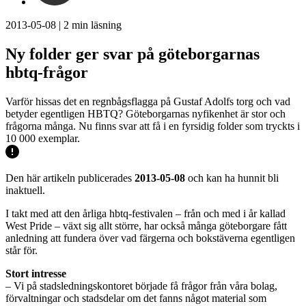
2013-05-08
|
2
min läsning
Ny folder ger svar på göteborgarnas
hbtq-frågor
Varför hissas det en regnbågsflagga på Gustaf Adolfs torg och vad
betyder egentligen HBTQ? Göteborgarnas nyfikenhet är stor och
frågorna många. Nu finns svar att få i en fyrsidig folder som tryckts i
10 000 exemplar.
Den här artikeln publicerades
2013-05-08
och kan ha hunnit bli
inaktuell.
I takt med att den årliga hbtq-festivalen – från och med i år kallad
West Pride – växt sig allt större, har också många göteborgare fått
anledning att fundera över vad färgerna och bokstäverna egentligen
står för.
Stort intresse
– Vi på stadsledningskontoret började få frågor från våra bolag,
förvaltningar och stadsdelar om det fanns något material som