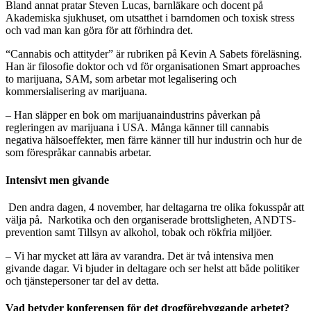
Bland annat pratar Steven Lucas, barnläkare och docent på
Akademiska sjukhuset, om utsatthet i barndomen och toxisk stress
och vad man kan göra för att förhindra det.
“Cannabis och attityder” är rubriken på Kevin A Sabets föreläsning.
Han är filosofie doktor och vd för organisationen Smart approaches
to marijuana, SAM, som arbetar mot legalisering och
kommersialisering av marijuana.
– Han släpper en bok om marijuanaindustrins påverkan på
regleringen av marijuana i USA. Många känner till cannabis
negativa hälsoeffekter, men färre känner till hur industrin och hur de
som förespråkar cannabis arbetar.
Intensivt men givande
Den andra dagen, 4 november, har deltagarna tre olika fokusspår att
välja på. Narkotika och den organiserade brottsligheten, ANDTS-
prevention samt Tillsyn av alkohol, tobak och rökfria miljöer.
– Vi har mycket att lära av varandra. Det är två intensiva men
givande dagar. Vi bjuder in deltagare och ser helst att både politiker
och tjänstepersoner tar del av detta.
Vad betyder konferensen för det drogförebyggande arbetet?