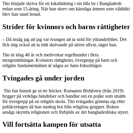
Tito började skriva för en lokaltidning i sin lilla by i Bangladesh
redan som 15-åring. När han skrev om känsliga ämnen som våldtäkt
blev han snart hotad.
Strider för kvinnors och barns rättigheter
– Då insåg jag att jag var tvungen att ta strid för yttrandefrihet. Det
fick mig också att ta mitt skrivande på större allvar, säger han.
Tito är idag 40 år och medverkar regelbundet i flera
morgontidningar. Kvinnors rättigheter, övergrepp på barn och
religiös fundamentalism är några av hans fokusfrågor.
Tvingades gå under jorden
Tito har hunnit ge ut tre böcker. Romanen
Bishfonra
(från 2019)
bygger på verkliga händelser och handlar om en pojke som utsätts
för övergrepp på en religiös skola. Tito tvingades gömma sig efter
publiceringen då han mottog hot från religiösa grupper. Boken
ansågs skymfa religionen och förbjöds av det bangladeshiska styret.
Vill fortsätta kampen för utsatta