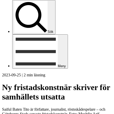
Sök
Meny
2023-09-25
|
2 min läsning
Ny fristadskonstnär skriver för
samhällets utsatta
Saiful Baten Tito är författare, journalist, röstsskådespelare – och
Göteborgs Stads senaste fristadskonstnär. Foto: Mushfiq Arif