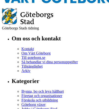
Göteborgs Stads tidning
Om oss och kontakt
Kontakt
Om Vårt Göteborg
Till goteborg.se
Så behandlar vi dina personuppgifter
Tillgänglighet
Arkiv
Kategorier
Bygga, bo och leva hållbart
Företag och organisationer
Förskola och utbildning
Göteborg växer
Jobba i Göteborgs Stad