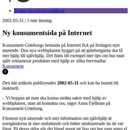
Bygga, bo och leva hållbart
2002-05-31
|
1
min läsning
Ny konsumentsida på Internet
Konsument Göteborgs hemsida på Internet fick på fredagen nytt
utseende. Den nya webbplatsen bygger på att göteborgarna ska få
mer hjälp till självhjälp. Det finns till exempel mer tips om hur man
själv reklamerar produkter med hjälp av olika brevmallar.
Konsument
Den här artikeln publicerades
2002-05-31
och kan ha hunnit bli
inaktuell.
– Vi hoppas att man ska kunna uträtta saker med hjälp av
webbplatsen, utan att kontakta oss, säger Anna Fjellman på
Konsument Göteborg.
Förutom nytt utseende och mer information om självhjälp är
energisidorna är mer omfattande och bättre strukturerade än de var
förut. På dessa sidor går det bland annat att läsa om hur man spara el