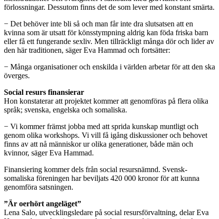
förlossningar. Dessutom finns det de som lever med konstant smärta.
− Det behöver inte bli så och man får inte dra slutsatsen att en
kvinna som är utsatt för könsstympning aldrig kan föda friska barn
eller få ett fungerande sexliv. Men tillräckligt många dör och lider av
den här traditionen, säger Eva Hammad och fortsätter:
− Många organisationer och enskilda i världen arbetar för att den ska
överges.
Social resurs finansierar
Hon konstaterar att projektet kommer att genomföras på flera olika
språk; svenska, engelska och somaliska.
− Vi kommer främst jobba med att sprida kunskap muntligt och
genom olika workshops. Vi vill få igång diskussioner och behovet
finns av att nå människor ur olika generationer, både män och
kvinnor, säger Eva Hammad.
Finansiering kommer dels från social resursnämnd. Svensk-
somaliska föreningen har beviljats 420 000 kronor för att kunna
genomföra satsningen.
”Är oerhört angeläget”
Lena Salo, utvecklingsledare på social resursförvaltning, delar Eva