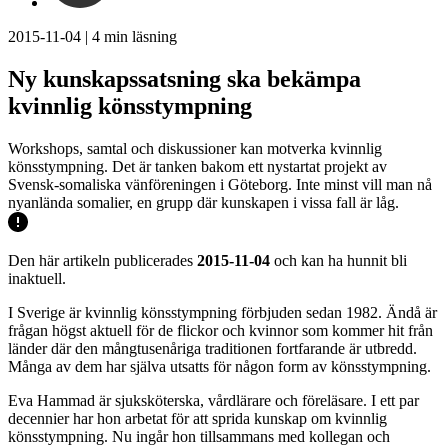
2015-11-04
|
4
min läsning
Ny kunskapssatsning ska bekämpa
kvinnlig könsstympning
Workshops, samtal och diskussioner kan motverka kvinnlig
könsstympning. Det är tanken bakom ett nystartat projekt av
Svensk-somaliska vänföreningen i Göteborg. Inte minst vill man nå
nyanlända somalier, en grupp där kunskapen i vissa fall är låg.
Den här artikeln publicerades
2015-11-04
och kan ha hunnit bli
inaktuell.
I Sverige är kvinnlig könsstympning förbjuden sedan 1982. Ändå är
frågan högst aktuell för de flickor och kvinnor som kommer hit från
länder där den mångtusenåriga traditionen fortfarande är utbredd.
Många av dem har själva utsatts för någon form av könsstympning.
Eva Hammad är sjuksköterska, vårdlärare och föreläsare. I ett par
decennier har hon arbetat för att sprida kunskap om kvinnlig
könsstympning. Nu ingår hon tillsammans med kollegan och