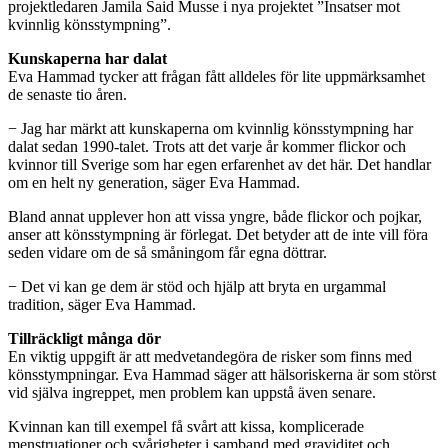
projektledaren Jamila Said Musse i nya projektet ”Insatser mot
kvinnlig könsstympning”.
Kunskaperna har dalat
Eva Hammad tycker att frågan fått alldeles för lite uppmärksamhet
de senaste tio åren.
− Jag har märkt att kunskaperna om kvinnlig könsstympning har
dalat sedan 1990-talet. Trots att det varje år kommer flickor och
kvinnor till Sverige som har egen erfarenhet av det här. Det handlar
om en helt ny generation, säger Eva Hammad.
Bland annat upplever hon att vissa yngre, både flickor och pojkar,
anser att könsstympning är förlegat. Det betyder att de inte vill föra
seden vidare om de så småningom får egna döttrar.
− Det vi kan ge dem är stöd och hjälp att bryta en urgammal
tradition, säger Eva Hammad.
Tillräckligt många dör
En viktig uppgift är att medvetandegöra de risker som finns med
könsstympningar. Eva Hammad säger att hälsoriskerna är som störst
vid själva ingreppet, men problem kan uppstå även senare.
Kvinnan kan till exempel få svårt att kissa, komplicerade
menstruationer och svårigheter i samband med graviditet och