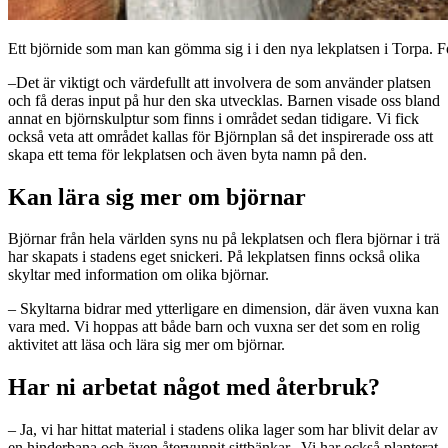
Ett björnide som man kan gömma sig i i den nya lekplatsen i Torpa. 
–Det är viktigt och värdefullt att involvera de som använder platsen
och få deras input på hur den ska utvecklas. Barnen visade oss bland
annat en björnskulptur som finns i området sedan tidigare. Vi fick
också veta att området kallas för Björnplan så det inspirerade oss att
skapa ett tema för lekplatsen och även byta namn på den.
Kan lära sig mer om björnar
Björnar från hela världen syns nu på lekplatsen och flera björnar i trä
har skapats i stadens eget snickeri. På lekplatsen finns också olika
skyltar med information om olika björnar.
– Skyltarna bidrar med ytterligare en dimension, där även vuxna kan
vara med. Vi hoppas att både barn och vuxna ser det som en rolig
aktivitet att läsa och lära sig mer om björnar.
Har ni arbetat något med återbruk?
– Ja, vi har hittat material i stadens olika lager som har blivit delar av
en hinderbana och även återvunnit sittbänkar. Vi har också planterat