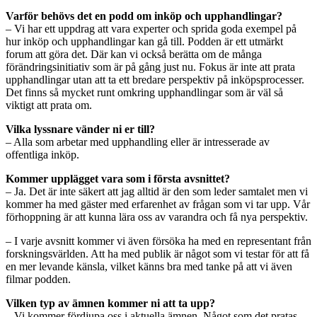
Varför behövs det en podd om inköp och upphandlingar?
– Vi har ett uppdrag att vara experter och sprida goda exempel på
hur inköp och upphandlingar kan gå till. Podden är ett utmärkt
forum att göra det. Där kan vi också berätta om de många
förändringsinitiativ som är på gång just nu. Fokus är inte att prata
upphandlingar utan att ta ett bredare perspektiv på inköpsprocesser.
Det finns så mycket runt omkring upphandlingar som är väl så
viktigt att prata om.
Vilka lyssnare vänder ni er till?
– Alla som arbetar med upphandling eller är intresserade av
offentliga inköp.
Kommer upplägget vara som i första avsnittet?
– Ja. Det är inte säkert att jag alltid är den som leder samtalet men vi
kommer ha med gäster med erfarenhet av frågan som vi tar upp. Vår
förhoppning är att kunna lära oss av varandra och få nya perspektiv.
– I varje avsnitt kommer vi även försöka ha med en representant från
forskningsvärlden. Att ha med publik är något som vi testar för att få
en mer levande känsla, vilket känns bra med tanke på att vi även
filmar podden.
Vilken typ av ämnen kommer ni att ta upp?
– Vi kommer fördjupa oss i aktuella ämnen. Något som det pratas