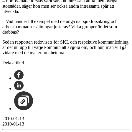
– För oss hade förstås varit särskilt intressant att få med övriga
storstäder, säger hon men ser också andra intressanta spår att
utveckla:
– Vad händer till exempel med de unga när sjukförsäkring och
arbetsmarknadsersättningar justeras? Vilka grupper är det som
drabbas?
Sedan rapporten redovisats för SKL och respektive kommunledning
är det nu upp till varje kommun att avgöra om, och hur, man vill gå
vidare med de nya erfarenheterna.
Dela artikel
2010-01-13
2010-01-13