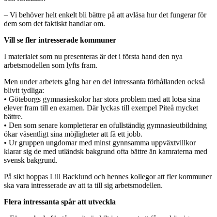
– Vi behöver helt enkelt bli bättre på att avläsa hur det fungerar för
dem som det faktiskt handlar om.
Vill se fler intresserade kommuner
I materialet som nu presenteras är det i första hand den nya
arbetsmodellen som lyfts fram.
Men under arbetets gång har en del intressanta förhållanden också
blivit tydliga:
• Göteborgs gymnasieskolor har stora problem med att lotsa sina
elever fram till en examen. Där lyckas till exempel Piteå mycket
bättre.
• Den som senare kompletterar en ofullständig gymnasieutbildning
ökar väsentligt sina möjligheter att få ett jobb.
• Ur gruppen ungdomar med minst gynnsamma uppväxtvillkor
klarar sig de med utländsk bakgrund ofta bättre än kamraterna med
svensk bakgrund.
På sikt hoppas Lill Backlund och hennes kollegor att fler kommuner
ska vara intresserade av att ta till sig arbetsmodellen.
Flera intressanta spår att utveckla