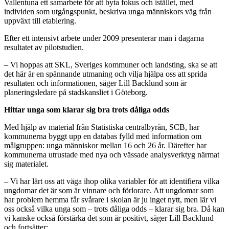
Vallentuna ett samarbete för att byta fokus och istället, med
individen som utgångspunkt, beskriva unga människors väg från
uppväxt till etablering.
Efter ett intensivt arbete under 2009 presenterar man i dagarna
resultatet av pilotstudien.
– Vi hoppas att SKL, Sveriges kommuner och landsting, ska se att
det här är en spännande utmaning och vilja hjälpa oss att sprida
resultaten och informationen, säger Lill Backlund som är
planeringsledare på stadskansliet i Göteborg.
Hittar unga som klarar sig bra trots dåliga odds
Med hjälp av material från Statistiska centralbyrån, SCB, har
kommunerna byggt upp en databas fylld med information om
målgruppen: unga människor mellan 16 och 26 år. Därefter har
kommunerna utrustade med nya och vässade analysverktyg närmat
sig materialet.
– Vi har lärt oss att väga ihop olika variabler för att identifiera vilka
ungdomar det är som är vinnare och förlorare. Att ungdomar som
har problem hemma får svårare i skolan är ju inget nytt, men lär vi
oss också vilka unga som – trots dåliga odds – klarar sig bra. Då kan
vi kanske också förstärka det som är positivt, säger Lill Backlund
och fortsätter: