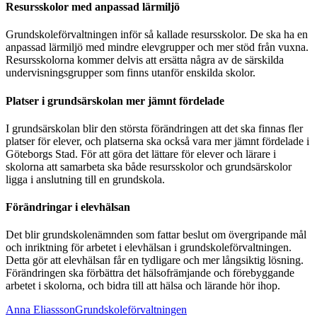
Resursskolor med anpassad lärmiljö
Grundskoleförvaltningen inför så kallade resursskolor. De ska ha en
anpassad lärmiljö med mindre elevgrupper och mer stöd från vuxna.
Resursskolorna kommer delvis att ersätta några av de särskilda
undervisningsgrupper som finns utanför enskilda skolor.
Platser i grundsärskolan mer jämnt fördelade
I grundsärskolan blir den största förändringen att det ska finnas fler
platser för elever, och platserna ska också vara mer jämnt fördelade i
Göteborgs Stad. För att göra det lättare för elever och lärare i
skolorna att samarbeta ska både resursskolor och grundsärskolor
ligga i anslutning till en grundskola.
Förändringar i elevhälsan
Det blir grundskolenämnden som fattar beslut om övergripande mål
och inriktning för arbetet i elevhälsan i grundskoleförvaltningen.
Detta gör att elevhälsan får en tydligare och mer långsiktig lösning.
Förändringen ska förbättra det hälsofrämjande och förebyggande
arbetet i skolorna, och bidra till att hälsa och lärande hör ihop.
Anna EliasssonGrundskoleförvaltningen