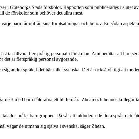
atser i Göteborgs Stads förskolor. Rapporten som publicerades i slutet
till de förskolor som behöver det allra mest.
d varje barn får utifrån sina förutsättningar och behov. En sådan aspekt ä
bäst tar tillvara flerspråkig personal i förskolan. Ami berättar att hon s
r det är flerspråkig personal avgörande.
ra sig andra språk, i det här fallet svenska. Det är också viktigt att mod
3 med barn i åldrarna ett till fem år. Zhean och hennes kollegor talar
a talade språk i barngruppen. På så sätt inkluderar de flera språk och 
mål vågar de utmana sig själva i svenska, säger Zhean.