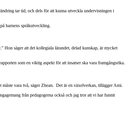
ändring tar tid, och dels för att kunna utveckla undervisningen i
d på barnens språkutveckling.
.” Hon säger att det kollegiala lärandet, delad kunskap, är mycket
apporten som en viktig aspekt för att insatser ska vara framgångsrika.
t måste vara två, säger Zhean. Det är en växelverkan, tillägger Ami.
t engagemang från pedagogerna också och jag tror att vi har funnit