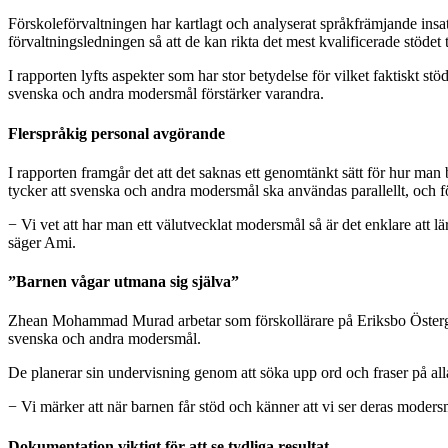
Förskoleförvaltningen har kartlagt och analyserat språkfrämjande ins
förvaltningsledningen så att de kan rikta det mest kvalificerade stödet 
I rapporten lyfts aspekter som har stor betydelse för vilket faktiskt stö
svenska och andra modersmål förstärker varandra.
Flerspråkig personal avgörande
I rapporten framgår det att det saknas ett genomtänkt sätt för hur man 
tycker att svenska och andra modersmål ska användas parallellt, och fö
− Vi vet att har man ett välutvecklat modersmål så är det enklare att lä
säger Ami.
”Barnen vågar utmana sig själva”
Zhean Mohammad Murad arbetar som förskollärare på Eriksbo Östergärde 
svenska och andra modersmål.
De planerar sin undervisning genom att söka upp ord och fraser på all
− Vi märker att när barnen får stöd och känner att vi ser deras moders
Dokumentation viktigt för att se tydliga resultat