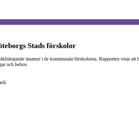
teborgs Stads förskolor
råkfrämjande insatser i de kommunala förskolorna. Rapporten visar att 
ingar och behov.
ell.