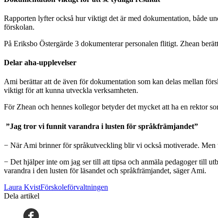
Rapporten lyfter också hur viktigt det är med dokumentation, både under
förskolan.
På Eriksbo Östergärde 3 dokumenterar personalen flitigt. Zhean berätta
Delar aha-upplevelser
Ami berättar att de även för dokumentation som kan delas mellan försko
viktigt för att kunna utveckla verksamheten.
För Zhean och hennes kollegor betyder det mycket att ha en rektor som
”Jag tror vi funnit varandra i lusten för språkfrämjandet”
− När Ami brinner för språkutveckling blir vi också motiverade. Men 
− Det hjälper inte om jag ser till att tipsa och anmäla pedagoger till 
varandra i den lusten för läsandet och språkfrämjandet, säger Ami.
Laura KvistFörskoleförvaltningen
Dela artikel