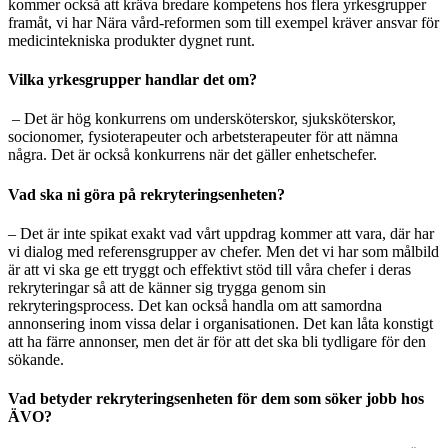
kommer också att kräva bredare kompetens hos flera yrkesgrupper
framåt, vi har Nära vård-reformen som till exempel kräver ansvar för
medicintekniska produkter dygnet runt.
Vilka yrkesgrupper handlar det om?
– Det är hög konkurrens om undersköterskor, sjuksköterskor,
socionomer, fysioterapeuter och arbetsterapeuter för att nämna
några. Det är också konkurrens när det gäller enhetschefer.
Vad ska ni göra på rekryteringsenheten?
– Det är inte spikat exakt vad vårt uppdrag kommer att vara, där har
vi dialog med referensgrupper av chefer. Men det vi har som målbild
är att vi ska ge ett tryggt och effektivt stöd till våra chefer i deras
rekryteringar så att de känner sig trygga genom sin
rekryteringsprocess. Det kan också handla om att samordna
annonsering inom vissa delar i organisationen. Det kan låta konstigt
att ha färre annonser, men det är för att det ska bli tydligare för den
sökande.
Vad betyder rekryteringsenheten för dem som söker jobb hos
ÄVO?