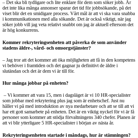
– Det ska bli tydligare och lite enklare för dem som söker jobb. Är
det inte lika många annonser sparar det tid för jobbsökande, på det
viset blir det en smidigare process. Vårt mål är att vi ska vara snabba
i kommunikationen med alla sökande. Det är också viktigt, när jag
söker jobb vill jag veta relativt snabbt om jag är aktuell eftersom det
är hög konkurrens.
Kommer rekryteringsenheten att påverka de som använder
stadens äldre-, vård- och omsorgstjänster?
– Jag tror att det kommer att öka möjligheten att få in den kompetens
vi behöver i framtiden och det gagnar ju definitivt de äldre i
slutändan och det är dem vi är till för.
Hur många jobbar på enheten?
– Vi kommer att vara 15, men i dagsläget är vi 10 HR-specialister
som jobbar med rekrytering plus jag som är enhetschef. Just nu
håller vi på med introduktion av nya medarbetare och att se till att vi
har ett gott samarbete på enheten. Det är en viktig nyckel för vi är få
personer som kommer att stödja förvaltningens 340 chefer. Planen är
att vi blir ytterligare 5 HR-specialister i början av nästa år.
Rekryteringsenheten startade i måndags, hur är stämningen?