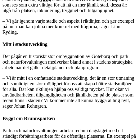
som ses som extra viktiga för att nå en mer jämlik stad, dessa är:
utgå från platsen, inkludering, trygghet och tillgänglighet.
– Vi går igenom varje stadie och aspekt i riktlinjen och ger exempel
på hur man kan jobba mer konkret med frågorna, säger Linn
Ryding.
Mitt i stadsutveckling
Det pågår en historiskt stor ombyggnation av Göteborg och park-
och naturförvaltningen medverkar bland annat i stadens strategiska
arbete när det gäller detaljplaner och planprogram.
– Vi är mitt i en omfattande stadsutveckling, det är en stor utmaning,
och samtidigt en stor möjlighet för oss att skapa bättre stadsmiljöer
för alla. Där kan riktlinjen hjälpa oss väldigt mycket. Hur ökar vi
användbarheten, tillgängligheten och jämlikheten på de platser som
redan finns i staden? Vi kommer inte att kunna bygga allting nytt,
säger Johan Rehngren.
Byggt om Brunnsparken
Park- och naturförvaltningen arbetar redan i dagsläget med ett
ständigt förbättringsarbete för de offentliga platserna. Ett exempel på