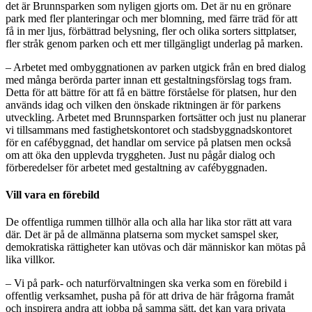
det är Brunnsparken som nyligen gjorts om. Det är nu en grönare
park med fler planteringar och mer blomning, med färre träd för att
få in mer ljus, förbättrad belysning, fler och olika sorters sittplatser,
fler stråk genom parken och ett mer tillgängligt underlag på marken.
– Arbetet med ombyggnationen av parken utgick från en bred dialog
med många berörda parter innan ett gestaltningsförslag togs fram.
Detta för att bättre för att få en bättre förståelse för platsen, hur den
används idag och vilken den önskade riktningen är för parkens
utveckling. Arbetet med Brunnsparken fortsätter och just nu planerar
vi tillsammans med fastighetskontoret och stadsbyggnadskontoret
för en cafébyggnad, det handlar om service på platsen men också
om att öka den upplevda tryggheten. Just nu pågår dialog och
förberedelser för arbetet med gestaltning av cafébyggnaden.
Vill vara en förebild
De offentliga rummen tillhör alla och alla har lika stor rätt att vara
där. Det är på de allmänna platserna som mycket samspel sker,
demokratiska rättigheter kan utövas och där människor kan mötas på
lika villkor.
– Vi på park- och naturförvaltningen ska verka som en förebild i
offentlig verksamhet, pusha på för att driva de här frågorna framåt
och inspirera andra att jobba på samma sätt, det kan vara privata