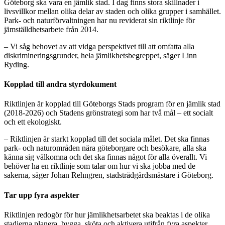
Göteborg ska vara en jämlik stad. I dag finns stora skillnader i
livsvillkor mellan olika delar av staden och olika grupper i samhället.
Park- och naturförvaltningen har nu reviderat sin riktlinje för
jämställdhetsarbete från 2014.
– Vi såg behovet av att vidga perspektivet till att omfatta alla
diskrimineringsgrunder, hela jämlikhetsbegreppet, säger Linn
Ryding.
Kopplad till andra styrdokument
Riktlinjen är kopplad till Göteborgs Stads program för en jämlik stad
(2018-2026) och Stadens grönstrategi som har två mål – ett socialt
och ett ekologiskt.
– Riktlinjen är starkt kopplad till det sociala målet. Det ska finnas
park- och naturområden nära göteborgare och besökare, alla ska
känna sig välkomna och det ska finnas något för alla överallt. Vi
behöver ha en riktlinje som talar om hur vi ska jobba med de
sakerna, säger Johan Rehngren, stadsträdgårdsmästare i Göteborg.
Tar upp fyra aspekter
Riktlinjen redogör för hur jämlikhetsarbetet ska beaktas i de olika
stadierna planera, bygga, sköta och aktivera utifrån fyra aspekter