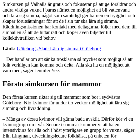
Simkursen på Valhalla är gratis och fokuserar på att ge föräldrar och
andra viktiga vuxna i barns närhet en möjlighet att bli vattenvana
och lära sig simma, något som samtidigt ger barnen en trygghet och
skapar förutsättningar för att de i sin tur ska lära sig simma.
Räddningsmissionen har kontakt med deltagarna, följer med dem till
simhallen så att de hittar rätt och köper även biljetter till
kollektivtrafiken vid behov.
Länk:
Göteborgs Stad: Lär dig simma i Göteborg
– Det handlar om att sänka trösklarna så mycket som möjligt så att
folk verkligen kan komma och delta. Alla ska ha en möjlighet att
vara med, säger Jennifer Yee.
Första simkursen för mammor
Den första kursen riktar sig till mammor som bor i sydvästra
Göteborg. Nio kvinnor får under tio veckor möjlighet att lära sig
simning och livräddning.
– Många av dessa kvinnor vill gärna bada avskilt. Därför kör vi en
kvinnogrupp nu i vår. Senare i sommar kommer vi att ha en
intensivkurs för alla och i höst ytterligare en grupp för vuxna, säger
Elin Lingman
,
utvecklingsledare folkhälsa, på enheten för