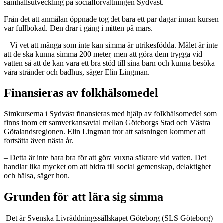
samhällsutveckling på socialförvaltningen Sydväst.
Från det att anmälan öppnade tog det bara ett par dagar innan kursen
var fullbokad. Den drar i gång i mitten på mars.
– Vi vet att många som inte kan simma är utrikesfödda. Målet är inte
att de ska kunna simma 200 meter, men att göra dem trygga vid
vatten så att de kan vara ett bra stöd till sina barn och kunna besöka
våra stränder och badhus, säger Elin Lingman.
Finansieras av folkhälsomedel
Simkurserna i Sydväst finansieras med hjälp av folkhälsomedel som
finns inom ett samverkansavtal mellan Göteborgs Stad och Västra
Götalandsregionen. Elin Lingman tror att satsningen kommer att
fortsätta även nästa år.
– Detta är inte bara bra för att göra vuxna säkrare vid vatten. Det
handlar lika mycket om att bidra till social gemenskap, delaktighet
och hälsa, säger hon.
Grunden för att lära sig simma
Det är Svenska Livräddningssällskapet Göteborg (SLS Göteborg)