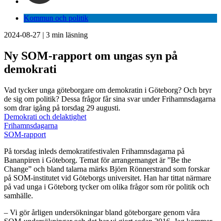
Kommun och politik
2024-08-27
|
3
min läsning
Ny SOM-rapport om ungas syn på
demokrati
Vad tycker unga göteborgare om demokratin i Göteborg? Och bryr
de sig om politik? Dessa frågor får sina svar under Frihamnsdagarna
som drar igång på torsdag 29 augusti.
Demokrati och delaktighet
Frihamnsdagarna
SOM-rapport
På torsdag inleds demokratifestivalen Frihamnsdagarna på
Bananpiren i Göteborg. Temat för arrangemanget är ”Be the
Change” och bland talarna märks Björn Rönnerstrand som forskar
på SOM-institutet vid Göteborgs universitet. Han har tittat närmare
på vad unga i Göteborg tycker om olika frågor som rör politik och
samhälle.
– Vi gör årligen undersökningar bland göteborgare genom våra