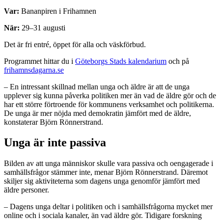
Var:
Bananpiren i Frihamnen
När:
29–31 augusti
Det är fri entré, öppet för alla och väskförbud.
Programmet hittar du i
Göteborgs Stads kalendarium
och på
frihamnsdagarna.se
– En intressant skillnad mellan unga och äldre är att de unga
upplever sig kunna påverka politiken mer än vad de äldre gör och de
har ett större förtroende för kommunens verksamhet och politikerna.
De unga är mer nöjda med demokratin jämfört med de äldre,
konstaterar Björn Rönnerstrand.
Unga är inte passiva
Bilden av att unga människor skulle vara passiva och oengagerade i
samhällsfrågor stämmer inte, menar Björn Rönnerstrand. Däremot
skiljer sig aktiviteterna som dagens unga genomför jämfört med
äldre personer.
– Dagens unga deltar i politiken och i samhällsfrågorna mycket mer
online och i sociala kanaler, än vad äldre gör. Tidigare forskning