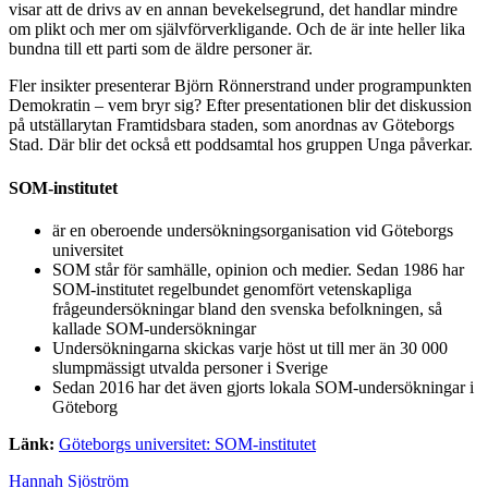
visar att de drivs av en annan bevekelsegrund, det handlar mindre
om plikt och mer om självförverkligande. Och de är inte heller lika
bundna till ett parti som de äldre personer är.
Fler insikter presenterar Björn Rönnerstrand under programpunkten
Demokratin – vem bryr sig? Efter presentationen blir det diskussion
på utställarytan Framtidsbara staden, som anordnas av Göteborgs
Stad. Där blir det också ett poddsamtal hos gruppen Unga påverkar.
SOM-institutet
är en oberoende undersökningsorganisation vid Göteborgs
universitet
SOM står för samhälle, opinion och medier. Sedan 1986 har
SOM-institutet regelbundet genomfört vetenskapliga
frågeundersökningar bland den svenska befolkningen, så
kallade SOM-undersökningar
Undersökningarna skickas varje höst ut till mer än 30 000
slumpmässigt utvalda personer i Sverige
Sedan 2016 har det även gjorts lokala SOM-undersökningar i
Göteborg
Länk:
Göteborgs universitet: SOM-institutet
Hannah Sjöström