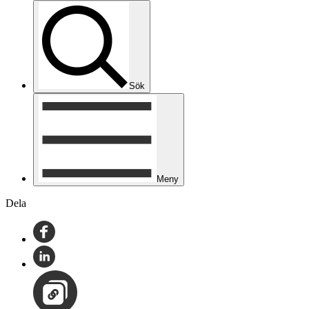
Sök
Meny
Dela