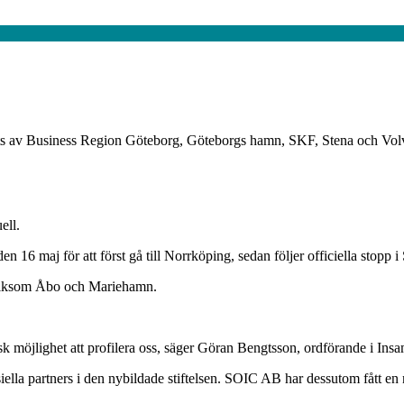
ldats av Business Region Göteborg, Göteborgs hamn, SKF, Stena och Vo
ell.
 16 maj för att först gå till Norrköping, sedan följer officiella stopp 
, liksom Åbo och Mariehamn.
sk möjlighet att profilera oss, säger Göran Bengtsson, ordförande i In
la partners i den nybildade stiftelsen. SOIC AB har dessutom fått en n