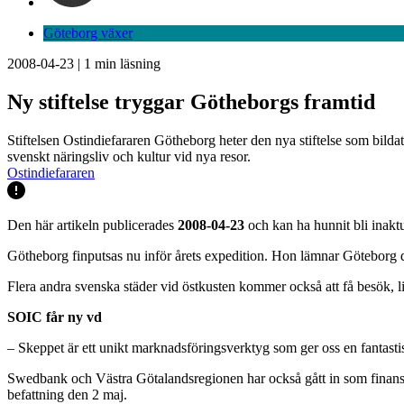
Göteborg växer
2008-04-23
|
1
min läsning
Ny stiftelse tryggar Götheborgs framtid
Stiftelsen Ostindiefararen Götheborg heter den nya stiftelse som bi
svenskt näringsliv och kultur vid nya resor.
Ostindiefararen
Den här artikeln publicerades
2008-04-23
och kan ha hunnit bli inaktu
Götheborg finputsas nu inför årets expedition. Hon lämnar Göteborg den
Flera andra svenska städer vid östkusten kommer också att få besök
SOIC får ny vd
– Skeppet är ett unikt marknadsföringsverktyg som ger oss en fantasti
Swedbank och Västra Götalandsregionen har också gått in som finansiel
befattning den 2 maj.