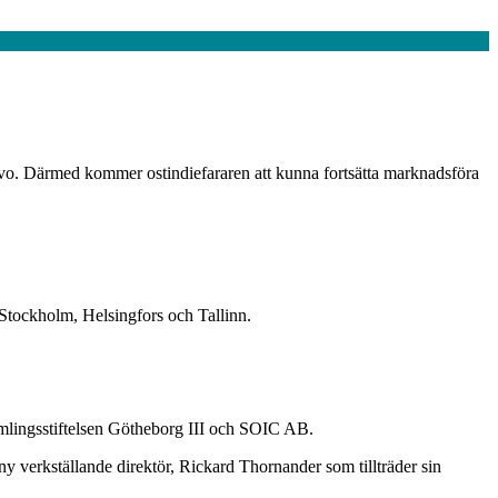
lvo. Därmed kommer ostindiefararen att kunna fortsätta marknadsföra
i Stockholm, Helsingfors och Tallinn.
samlingsstiftelsen Götheborg III och SOIC AB.
y verkställande direktör, Rickard Thornander som tillträder sin