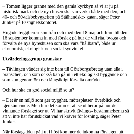
– Tomten ligger granne med den gamla kyrkbyn så vi är ju på
historisk mark och de nya husen ska samverka både med den, och
40- och 50-talsbebyggelsen på Stålhandske- gatan, säger Peter
Junker på Fastighetskontoret.
Hugade byggherrar kan från och med den 18 maj och fram till den
16 september komma in med förslag på hur de vill rita, bygga och
förvalta de nya hyreshusen som ska vara ”hållbara”, både ur
ekonomisk, ekologisk och social synvinkel.
Utvärderingsgrupp granskar
– Tävlingen vänder sig inte bara till Göteborgsföretag utan alla i
branschen, och som också kan gå in i ett ekologiskt byggande och
som kan genomföra och långsiktigt förvalta området.
Och hur ska en god social miljö se ut?
– Det är en miljö som ger trygghet, mötesplatser, överblick och
igenkännande. Men hur det kommer att se ut beror på hur det
vinnande förslaget ser ut. Vi har skrivit tävlings- bestämmelserna så
att vi inte har förutskickat vad vi kräver för lösning, säger Peter
Junker.
När förslagstiden gått ut i höst kommer de inkomna förslagen att