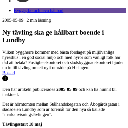
Bygga, bo och leva hållbart
2005-05-09
|
2
min läsning
Ny tävling ska ge hållbart boende i
Lundby
Vilken byggherre kommer med bästa förslaget på miljövänliga
hyreshus i en god social miljö och med hyror som vanligt folk har
råd att betala? Fastighetskontoret och stadsbyggnadskontoret bjuder
nu in till tävling om ett nytt område på Hisingen.
Bostad
Den här artikeln publicerades
2005-05-09
och kan ha hunnit bli
inaktuell.
Det är hörntomten mellan Stålhandskegatan och Åbogårdsgatan i
stadsdelen Lundby som är föremål för den nya så kallade
”markanvisningstävlingen”.
Tävlingsstart 18 maj