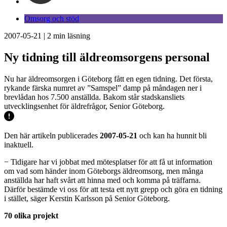
Omsorg och stöd
2007-05-21
|
2
min läsning
Ny tidning till äldreomsorgens personal
Nu har äldreomsorgen i Göteborg fått en egen tidning. Det första,
rykande färska numret av ”Samspel” damp på måndagen ner i
brevlådan hos 7.500 anställda. Bakom står stadskansliets
utvecklingsenhet för äldrefrågor, Senior Göteborg.
Den här artikeln publicerades
2007-05-21
och kan ha hunnit bli
inaktuell.
− Tidigare har vi jobbat med mötesplatser för att få ut information
om vad som händer inom Göteborgs äldreomsorg, men många
anställda har haft svårt att hinna med och komma på träffarna.
Därför bestämde vi oss för att testa ett nytt grepp och göra en tidning
i stället, säger Kerstin Karlsson på Senior Göteborg.
70 olika projekt