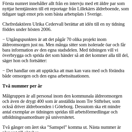
Första numret innehåller allt från en intervju med ett äldre par som
nyttjar hemtjänsten till ett reportage från Lillekärrs äldreboende, som
tidigare tagit emot pris som bästa arbetsplats i Sverige.
Chefredaktören Ulrika Cedervall berättar att idén till en ny tidning
föddes under hösten 2006.
− Utgångspunkten är att det pågår 70 olika projekt inom
äldreomsorgen just nu. Men många sitter som isolerade öar och får
bara information av den egna stadsdelen. Med tidningen vill vi
överbrygga och sprida det som händer så att det kommer alla till del,
säger hon och fortsätter:
− Det handlar om att upptäcka att man kan vara med och förändra
både omsorgen och den egna arbetssituationen.
Två nummer per år
Målgruppen är all personal inom den kommunala äldreomsorgen
och även de drygt 400 som är anställda inom Tre Stiftelser, som
också driver äldreboenden i Göteborg. Dessutom ska ett mindre
antal exemplar av tidningen spridas till arbetsförmedlingar och
utbildningssamordnare på universitetet.
Två gånger om året ska ”Samspel” komma ut. Nästa nummer är