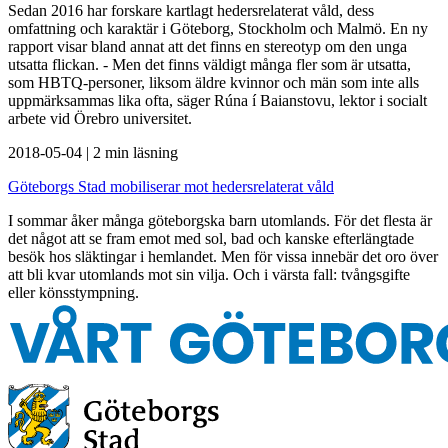
Sedan 2016 har forskare kartlagt hedersrelaterat våld, dess
omfattning och karaktär i Göteborg, Stockholm och Malmö. En ny
rapport visar bland annat att det finns en stereotyp om den unga
utsatta flickan. - Men det finns väldigt många fler som är utsatta,
som HBTQ-personer, liksom äldre kvinnor och män som inte alls
uppmärksammas lika ofta, säger Rúna í Baianstovu, lektor i socialt
arbete vid Örebro universitet.
2018-05-04
|
2 min läsning
Göteborgs Stad mobiliserar mot hedersrelaterat våld
I sommar åker många göteborgska barn utomlands. För det flesta är
det något att se fram emot med sol, bad och kanske efterlängtade
besök hos släktingar i hemlandet. Men för vissa innebär det oro över
att bli kvar utomlands mot sin vilja. Och i värsta fall: tvångsgifte
eller könsstympning.