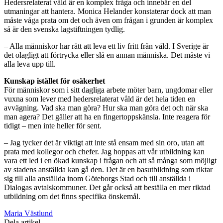
Hedersrelaterat våld är en komplex fråga och innebär en del
utmaningar att hantera. Monica Helander konstaterar dock att man
måste våga prata om det och även om frågan i grunden är komplex
så är den svenska lagstiftningen tydlig.
– Alla människor har rätt att leva ett liv fritt från våld. I Sverige är
det olagligt att förtrycka eller slå en annan människa. Det måste vi
alla leva upp till.
Kunskap istället för osäkerhet
För människor som i sitt dagliga arbete möter barn, ungdomar eller
vuxna som lever med hedersrelaterat våld är det hela tiden en
avvägning. Vad ska man göra? Hur ska man göra det och när ska
man agera? Det gäller att ha en fingertoppskänsla. Inte reagera för
tidigt – men inte heller för sent.
– Jag tycker det är viktigt att inte stå ensam med sin oro, utan att
prata med kollegor och chefer. Jag hoppas att vår utbildning kan
vara ett led i en ökad kunskap i frågan och att så många som möjligt
av stadens anställda kan gå den. Det är en basutbildning som riktar
sig till alla anställda inom Göteborgs Stad och till anställda i
Dialogas avtalskommuner. Det går också att beställa en mer riktad
utbildning om det finns specifika önskemål.
Maria Västlund
Dela artikel