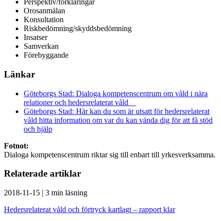
Perspektiv/förklaringar
Orosanmälan
Konsultation
Riskbedömning/skyddsbedömning
Insatser
Samverkan
Förebyggande
Länkar
Göteborgs Stad: Dialoga kompetenscentrum om våld i nära
relationer och hedersrelaterat våld
Göteborgs Stad: Här kan du som är utsatt för hedersrelaterat
våld hitta information om var du kan vända dig för att få stöd
och hjälp
Fotnot:
Dialoga kompetenscentrum riktar sig till enbart till yrkesverksamma.
Relaterade artiklar
2018-11-15
|
3 min läsning
Hedersrelaterat våld och förtryck kartlagt – rapport klar