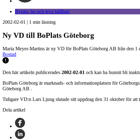
Bygga, bo och leva hållbart
2002-02-01
|
1
min läsning
Ny VD till BoPlats Göteborg
Maria Meyer-Martins är ny VD för BoPlats Göteborg AB från den 1 d
Bostad
Den här artikeln publicerades
2002-02-01
och kan ha hunnit bli inaktu
BoPlats Göteborg är marknads- och informationplatsen för Göteborgs
Göteborg AB .
Tidigare VD:n Lars Ljung slutade sitt uppdrag den 31 oktober för at
Dela artikel