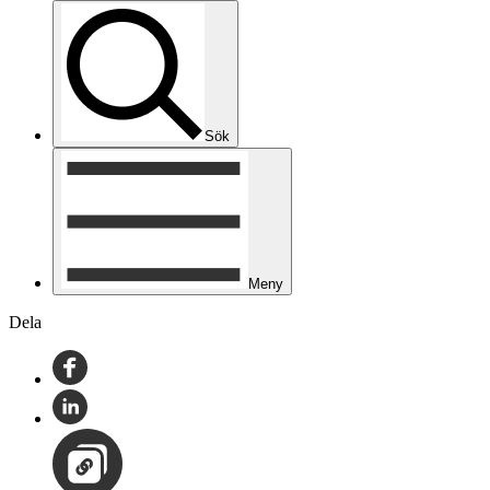
Sök
Meny
Dela